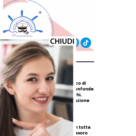
ULTIMI ARTICOLI
DALLA TOSCANA
Sanità, duro attacco di
Tomasi a Giani: “Confonde
i tagli con gli sprechi,
serve una pianificazione
puntuale”
DALLA TOSCANA
Fiamme di bosco in tutta
la Regione, superlavoro