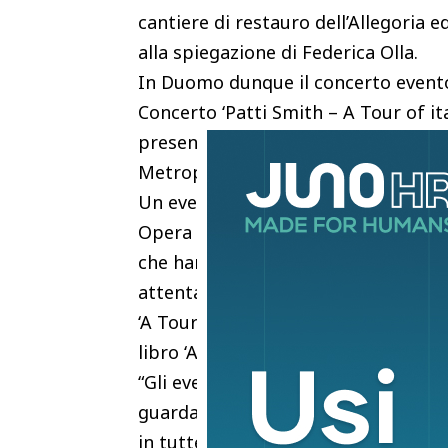
cantiere di restauro dell’Allegoria e
alla spiegazione di Federica Olla.
In Duomo dunque il concerto evento 
Concerto ‘Patti Smith – A Tour of it
presentato da Arcidiocesi di Siena –
Metropolitana di Siena.
Un evento internazionale, sottoline
Opera Laboratori per la Città di Sie
che hanno reso Patti Smith l’artist
attenta alla ricerca di verità sempr
‘A Tour Of Italian Days’ di Patti S
libro ‘A Book of Day’, uscito per Bom
“Gli eventi di Patti Smith sono un v
guardare al futuro
in tutte le sue sfumature. Questa r