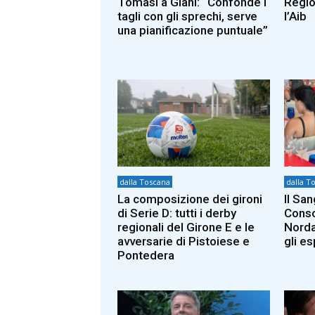
Tomasi a Giani: “Confonde i
Regio
tagli con gli sprechi, serve
l’Aib
una pianificazione puntuale”
dalla Toscana
dalla T
La composizione dei gironi
Il San
di Serie D: tutti i derby
Conso
regionali del Girone E e le
Norda
avversarie di Pistoiese e
gli es
Pontedera