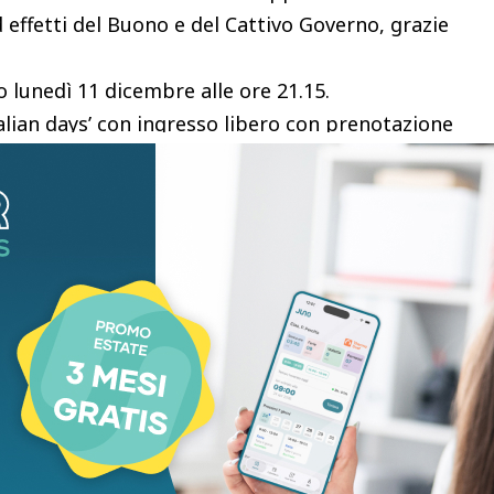
d effetti del Buono e del Cattivo Governo, grazie
lunedì 11 dicembre alle ore 21.15.
alian days’ con ingresso libero con prenotazione
 Colle di Val d’Elsa – Montalcino e Opera della
a Arcidiocesi, “sostenuto anche quest’anno da
na, che consentirà al pubblico di ascoltare i brani
a moderna che conosciamo. Febbrile, inesausta,
e più profonde.
mith è un tour che accompagna la pubblicazione del
piani e già bestseller in tutto il mondo”.
incente mix tra passato e presente, capace di
iuscita commistione è l’ennesima prova della sua