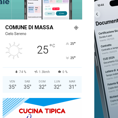
COMUNE DI MASSA
Cielo Sereno
°
25
°
C
25
°
25
74 %
1.3kmh
0 %
VEN
SAB
DOM
LUN
MAR
35
°
35
°
32
°
32
°
31
°