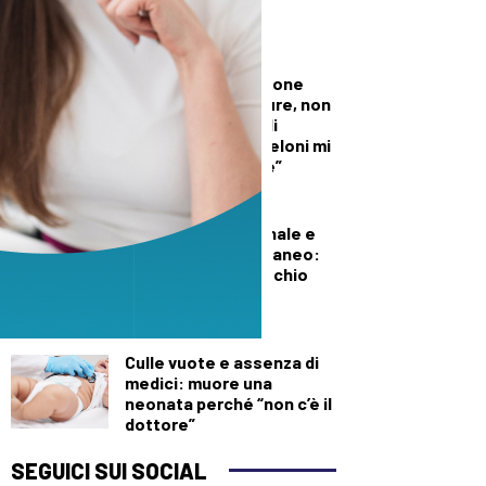
per l’Aib
DALLA TOSCANA
Conte in commissione
Covid: “Scavate pure, non
troverete niente di
illecito su di me. Meloni mi
diede del criminale”
DEMOGRAFICA
Pillola, anello vaginale e
impianto sottocutaneo:
l’allerta Aifa sul rischio
meningioma
DEMOGRAFICA
Culle vuote e assenza di
medici: muore una
neonata perché “non c’è il
dottore”
SEGUICI SUI SOCIAL