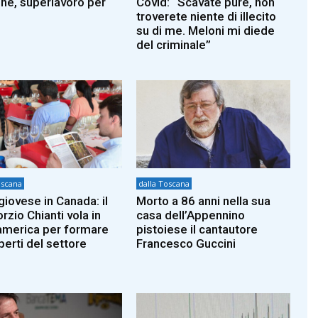
ne, superlavoro per
Covid: “Scavate pure, non
troverete niente di illecito
su di me. Meloni mi diede
del criminale”
oscana
dalla Toscana
giovese in Canada: il
Morto a 86 anni nella sua
rzio Chianti vola in
casa dell’Appennino
merica per formare
pistoiese il cantautore
perti del settore
Francesco Guccini