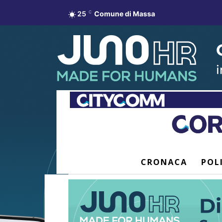
25
C
Comune di Massa
CRONACA
POL