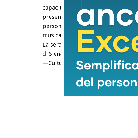
capacità di
presentarsi come un’artista completa
personaggi chiave della
musica, letteratura e arte sia del v
La serata inizierà con una riflessio
di Siena- Colle di Val D’Elsa-Montalci
—Cultura ed EventiREDAZIONE