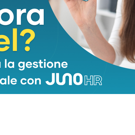
, motivo per cui è entrata di diritto tra i
entesimo sia del ventunesimo secolo.
ne del cardinale Augusto Paolo Lojudice arcivescovo
no”.