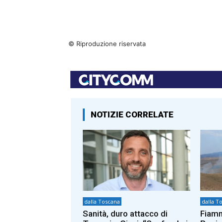
© Riproduzione riservata
NOTIZIE CORRELATE
dalla Toscana
dalla T
Sanità, duro attacco di
Fiamm