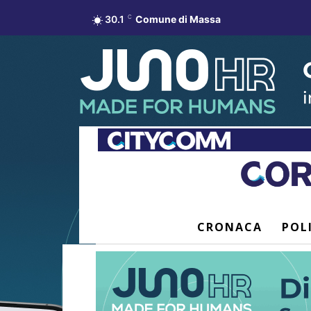
30.1
C
Comune di Massa
CRONACA
POL