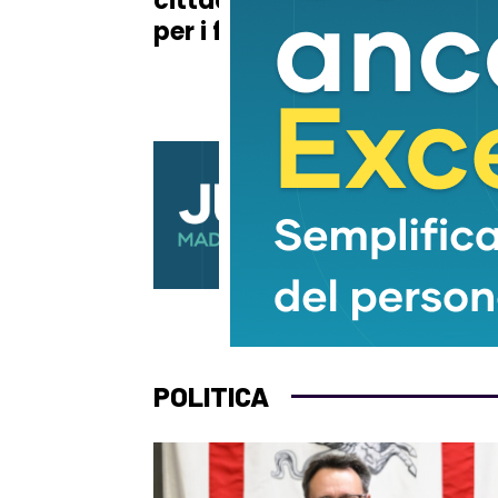
cittadino a Carrara
Pon
per i funerali
sed
terr
POLITICA