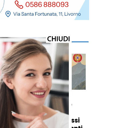
Cronaca
a
Muore sul sentiero
e a
davanti ai nipoti:
dramma a due passi