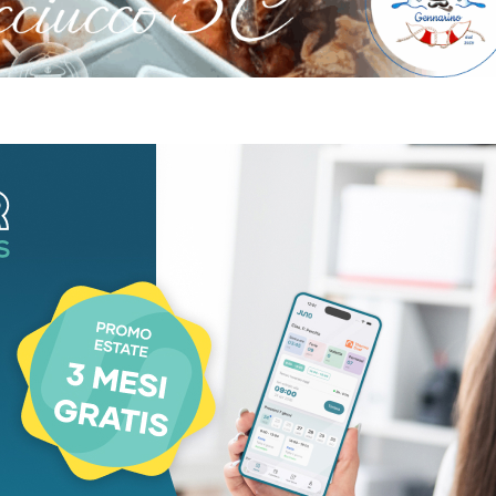
aca
Cronaca
alazzo Mazzini la
Violento scontro fr
va Casa della
due auto nella nott
unità di
Carrara: grave una