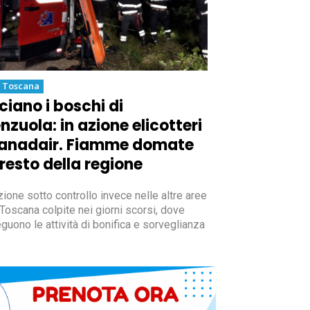
a Toscana
ciano i boschi di
enzuola: in azione elicotteri
anadair. Fiamme domate
 resto della regione
zione sotto controllo invece nelle altre aree
 Toscana colpite nei giorni scorsi, dove
guono le attività di bonifica e sorveglianza