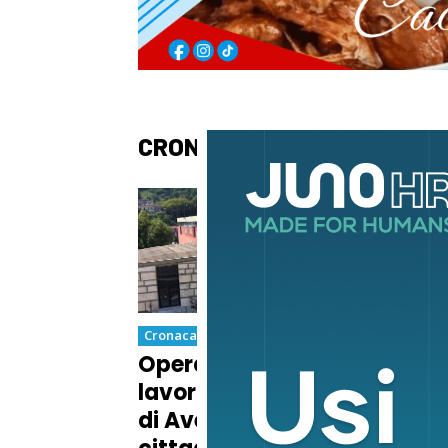
CRONACA
Cronaca
Cron
Operaio morto sul
A P
lavoro in un’azienda
nuo
di Avenza, lutto
Com