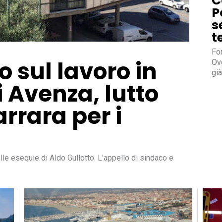
C
P
s
t
Fon
 sul lavoro in
Ove
già
 Avenza, lutto
arrara per i
le esequie di Aldo Gullotto. L'appello di sindaco e