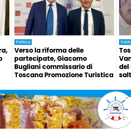
Politica
Polit
ra,
Verso la riforma delle
Tos
o
partecipate, Giacomo
Van
Bugliani commissario di
del
Toscana Promozione Turistica
sal