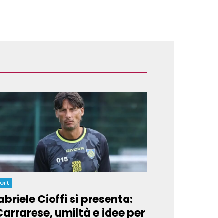
ort
briele Cioffi si presenta:
Carrarese, umiltà e idee per