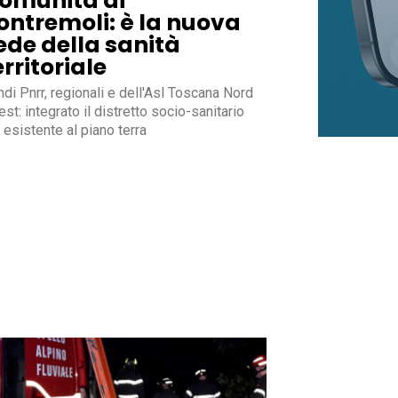
omunità di
ontremoli: è la nuova
ede della sanità
erritoriale
di Pnrr, regionali e dell'Asl Toscana Nord
st: integrato il distretto socio-sanitario
 esistente al piano terra