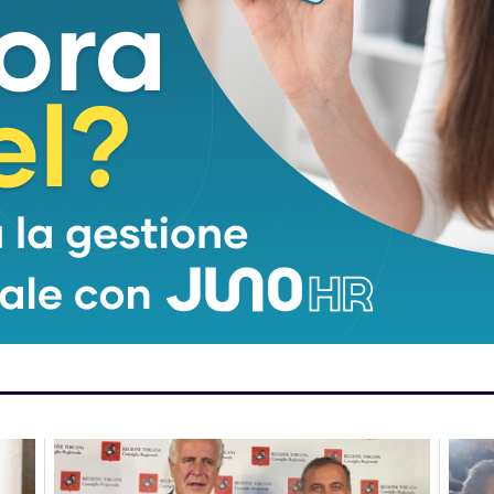
tremoli: è la nuova
donna di 58 anni
e della sanità
itoriale