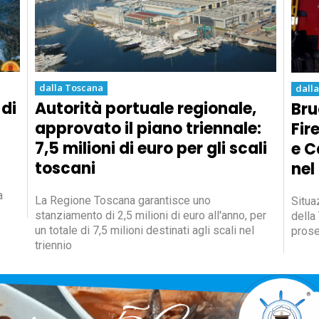
dalla Toscana
dall
 di
Autorità portuale regionale,
Bru
approvato il piano triennale:
Fir
7,5 milioni di euro per gli scali
e C
toscani
nel
a
La Regione Toscana garantisce uno
Situa
stanziamento di 2,5 milioni di euro all'anno, per
della
un totale di 7,5 milioni destinati agli scali nel
prose
triennio