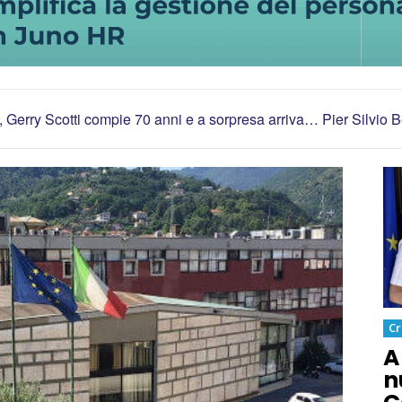
, Gerry Scotti compie 70 anni e a sorpresa arriva… Pier Silvio 
C
A
n