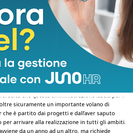
rberis: “Altro che rendering, questo significa
, fare rendering di quei progetti, sì, e poi
nziarli e realizzarli. Nel corso degli anni questa
er milioni di euro, più di 65 nel 2023, distribuite
nuova scuola Pier Cironi, e piccole e distribuite in
i e piste ciclabili.
che erano rendering, determinano la vita
a scolastica e sportiva, le infrastrutture,
tro”.
appaltate a Prato per oltre 65 milioni di
‘eredità che questa amministrazione lascia per i
inoltre sicuramente un importante volano di
er che è partito dai progetti e dall’aver saputo
 per arrivare alla realizzazione in tutti gli ambiti.
avviene da un anno ad un altro, ma richiede