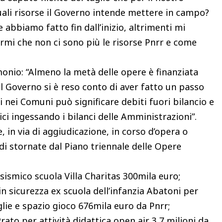
uali risorse il Governo intende mettere in campo?
bbiamo fatto fin dall’inizio, altrimenti mi
irmi che non ci sono più le risorse Pnrr e come
onio: “Almeno la metà delle opere è finanziata
il Governo si è reso conto di aver fatto un passo
i nei Comuni può significare debiti fuori bilancio e
ci ingessando i bilanci delle Amministrazioni”.
, in via di aggiudicazione, in corso d’opera o
i stornate dal Piano triennale delle Opere
smico scuola Villa Charitas 300mila euro;
in sicurezza ex scuola dell’infanzia Abatoni per
ie e spazio gioco 676mila euro da Pnrr;
Prato per attività didattica open air 3,7 milioni da