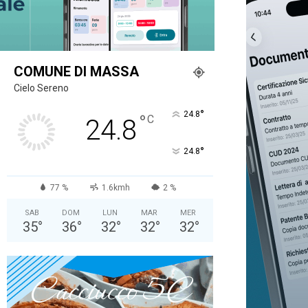
COMUNE DI MASSA
Cielo Sereno
°
24.8
°
C
24.8
°
24.8
77 %
1.6kmh
2 %
SAB
DOM
LUN
MAR
MER
35
°
36
°
32
°
32
°
32
°