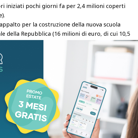
i iniziati pochi giorni fa per 2,4 milioni coperti
).
’appalto per la costruzione della nuova scuola
le della Repubblica (16 milioni di euro, di cui 10,5
Comune, lavori avviati).
l Comune di Prato, queste opere escono dal
bliche 2024-2026 (ai sensi dell’art. 5, comma 2
, adottato dalla giunta comunale la scorsa settimana
iglio comunale come allegato al Bilancio di
re è infatti di 78,7 milioni di euro, mentre il
i 141,4 milioni di euro, “perché appunto lo stato
sclusione dell’opera dal triennale successivo”.
o e nella prossima legislatura ci sarà un ampio
antiere.