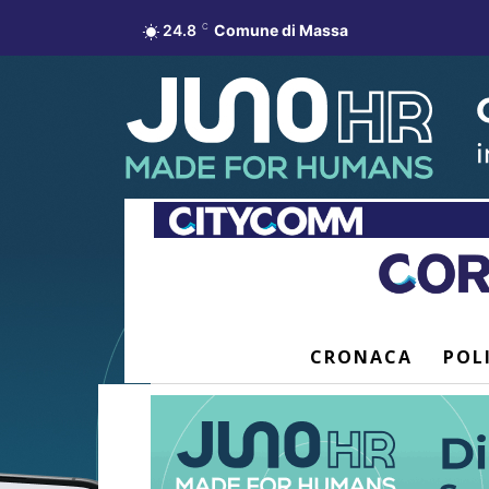
24.8
C
Comune di Massa
CRONACA
POL