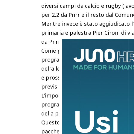
diversi campi da calcio e rugby (lavor
per 2,2 da Pnrr e il resto dal Comune
Mentre invece è stato aggiudicato l
primaria e palestra Pier Cironi di via
da Pnrr e 5,5 di risorse proprie del 
Come prevede la legge, sottolinea i
programma triennale delle Opere pub
dell’allegato I.5 del D.lgs 36/2023)
e prossimo alla discussione in Cons
previsione 2024.
L’importo totale dell’elenco delle ope
programma triennale 2023-2025 era d
della procedura di gara comporta l’e
Questo significa che l’anno prossim
pacchetto di interventi pubblici in c