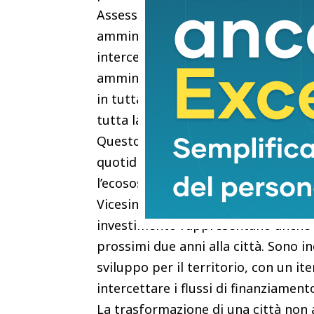
Assessore all’Urbanistica Valerio Ba
amministrare una città, fare progetti
intercettare i fondi pubblici per fina
amministrazione ha appaltato opere p
in tutta la città tra grandi, come la 
tutta la città, come giardini scolastic
Questo insieme di opere e appalti, 
quotidiana dei cittadini, dall’edilizi
l’ecosostenibilità, il verde e molto al
Vicesindaco Simone Faggi “49 opere 
investimento rappresentano anche l
prossimi due anni alla città. Sono 
sviluppo per il territorio, con un it
intercettare i flussi di finanziamento
La trasformazione di una città non 