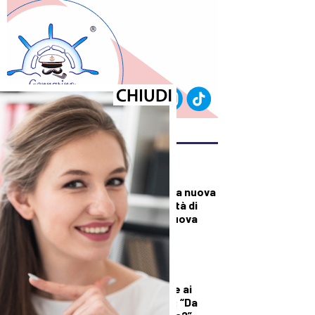
ULTIMI ARTICOLI
CRONACA
A Palazzo Mazzini la nuova
Casa della Comunità di
Pontremoli: è la nuova
sede della sanità
territoriale
DEMOGRAFICA
Licia Colò risponde ai
commenti sull’età: “Da