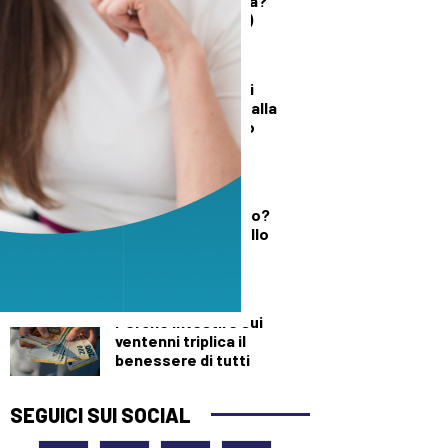
quando è un’offesa?”
(solo per le donne)
DALLA TOSCANA
Un’altra giornata di
incendi di bosco, dalla
Toscana al Mugello
DEMOGRAFICA
Testosterone e
spermatozoi in calo?
Cosa c’è di vero nello
“Spermageddon”
DEMOGRAFICA
Perché investire sui
ventenni triplica il
benessere di tutti
SEGUICI SUI SOCIAL