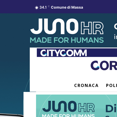
34.1
C
Comune di Massa
CRONACA
POL