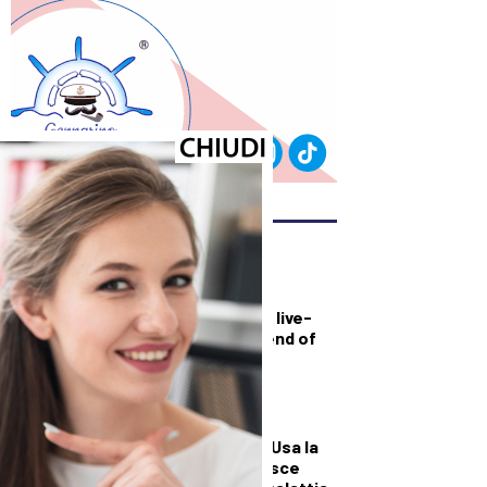
ULTIMI ARTICOLI
TECNOLOGIA
Uli Latukefu sarà
Ganondorf nel film live-
action di The Legend of
Zelda
SALUTE E BENESSERE
Svolta contro la
narcolessia, negli Usa la
prima cura che agisce