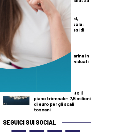
sulla causa della malattia
DEMOGRAFICA
Prima usano i social,
peggio vanno a scuola:
“Persi fino a sei mesi di
apprendimento”
AMBIENTE ED ENERGIA
Nidi di tartaruga marina in
calo, circa 280 individuati
in Italia
DALLA TOSCANA
Autorità portuale
regionale, approvato il
piano triennale: 7,5 milioni
di euro per gli scali
toscani
SEGUICI SUI SOCIAL