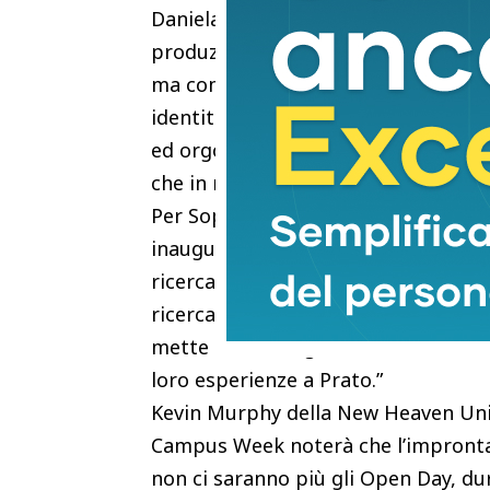
Daniela Toccafondi, presidente Pin:
produzioni sostenibili. Vogliamo af
ma come stile di vita. Le tre univer
identità coinvolgendo i giovani di 
ed orgogliosi di questo progetto c
che in realtà muta le coscienze e le
Per Sophie Monkman e Matteo Dutto
inaugurare una nuova attività nell’
ricerca Our City, Our Campus. Il pr
ricercatori delle nostre tre universit
mette al centro gli studenti. Un inv
loro esperienze a Prato.”
Kevin Murphy della New Heaven Unive
Campus Week noterà che l’impronta d
non ci saranno più gli Open Day, dur