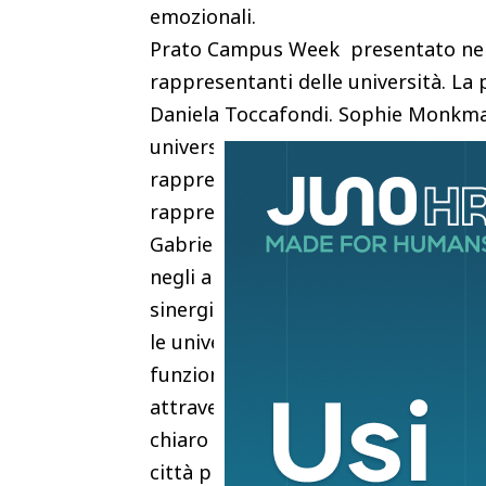
emozionali.
Prato Campus Week presentato nel 
rappresentanti delle università. La 
Daniela Toccafondi. Sophie Monkm
university. Kevin Murphy per la New
rappresentanti delle associazioni c
rappresentante di Legambiente Prat
Gabriele Bosi, assessore al turismo
negli anni, si è consolidato nel temp
sinergia molto forte che ormai da te
le università straniere. E’ stato p
funzione. Da un lato promuovere l’ag
attraverso la conoscenza reciproca. 
chiaro con eventi strutturati la pres
città pienamente universitaria.”