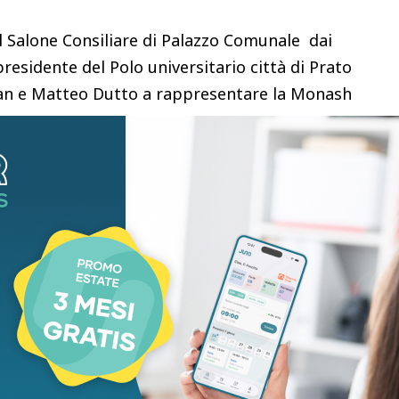
Salone Consiliare di Palazzo Comunale dai
presidente del Polo universitario città di Prato
an e Matteo Dutto a rappresentare la Monash
 Heaven University. Presenti anche i
he collaborano al Prato Campus Wee. la
o Elena Canna e Massimo Bianchi di Ikp Prato.
: “Prato Campus Week è un evento che è cresciuto
o. Ed è il frutto di una collaborazione, di una
mpo esiste in città tra il comune di Prato, il Pin e
ensato come un evento che avesse una duplice
gregazione e l’interazione tra gli studenti
Dall’altra la possibilità di comunicare in modo
enza delle facoltà a Prato, quindi il suo essere una