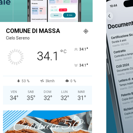
COMUNE DI MASSA
Cielo Sereno
°
34.1
°
C
34.1
°
34.1
53 %
3kmh
0 %
VEN
SAB
DOM
LUN
MAR
34
°
35
°
32
°
32
°
31
°