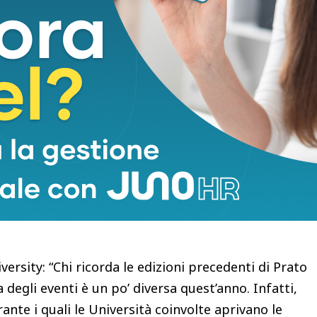
 “Prato è un’area conosciuta nel mondo per le sue
fermare questo concetto non solo nelle produzioni
sità del territorio intendono rafforzare questa
tutto il mondo che studiano a Prato. Siamo contenti
he solo apparentemente riguarda l’ambiente ma
 consapevolezze delle giovani generazioni.
, Monash University: “Un piacere per noi
ambito del Prato Campus Week, il progetto di
ogetto è un’opportunità per studenti, accademici,
à di interagire e collaborare a un’iniziativa che
estimento nel futuro dei nostri studenti e delle
rsity: “Chi ricorda le edizioni precedenti di Prato
egli eventi è un po’ diversa quest’anno. Infatti,
ante i quali le Università coinvolte aprivano le