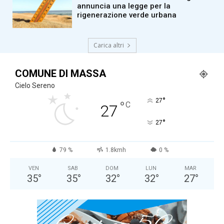
annuncia una legge per la
rigenerazione verde urbana
Carica altri
COMUNE DI MASSA
Cielo Sereno
°
27
°
C
27
°
27
79 %
1.8kmh
0 %
VEN
SAB
DOM
LUN
MAR
35
°
35
°
32
°
32
°
27
°