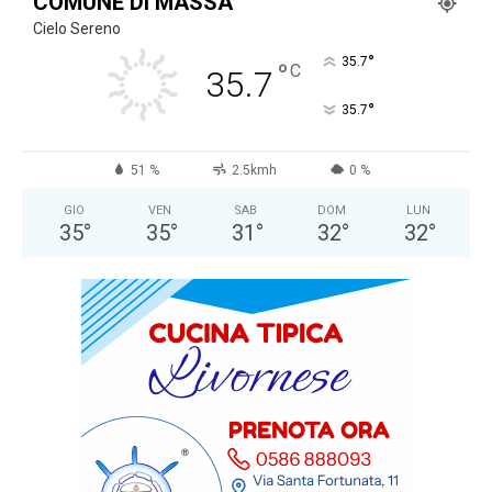
COMUNE DI MASSA
Cielo Sereno
°
35.7
°
C
35.7
°
35.7
51 %
2.5kmh
0 %
GIO
VEN
SAB
DOM
LUN
35
°
35
°
31
°
32
°
32
°