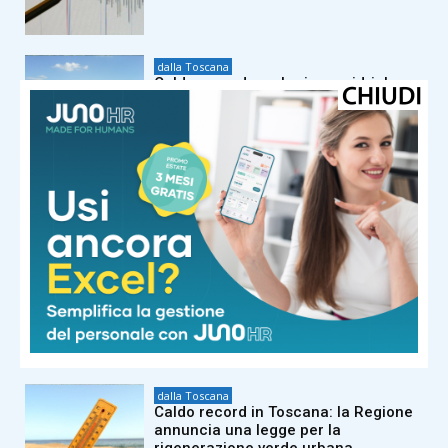
dalla Toscana
Caldo record, ma le risorse idriche
della Toscana per ora non ne
risentono
dalla Toscana
Tajani a La Versiliana su Ceuta e stop
Schengen con Spagna: “Verifichiamo
chi arriva. C’è un ritorno dell’Isis”
dalla Toscana
“La richiesta di sangue non va mai in
ferie”: appello congiunto di Avis e
Regione Toscana
dalla Toscana
Caldo record in Toscana: la Regione
annuncia una legge per la
rigenerazione verde urbana