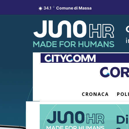
34.1
C
Comune di Massa
CRONACA
POL