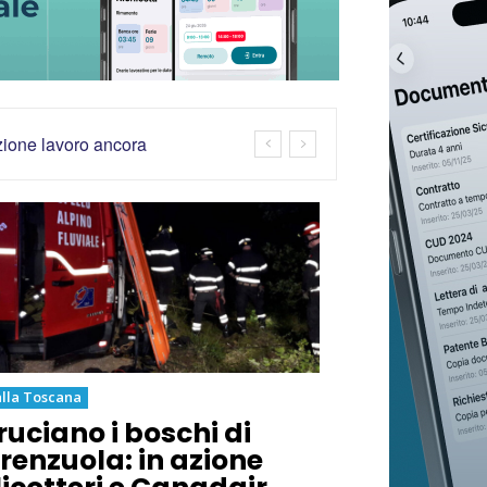
azione lavoro ancora
lla Toscana
ruciano i boschi di
irenzuola: in azione