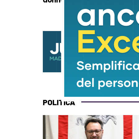
donna di 58 anni
dal
POLITICA