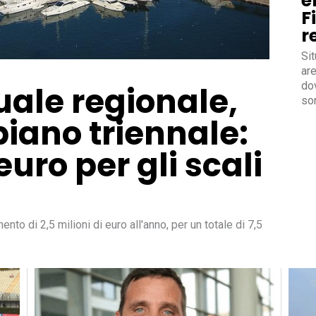
e
F
r
Sit
are
dov
uale regionale,
so
piano triennale:
euro per gli scali
o di 2,5 milioni di euro all'anno, per un totale di 7,5