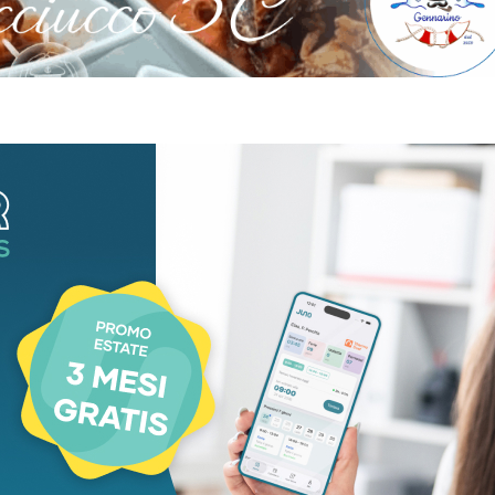
aca
Cronaca
re sul sentiero
Incidente mortale s
anti ai nipoti:
lavoro a Carrara:
mma a due passi
44enne schiacciat