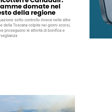
licotteri e Canadair.
iamme domate nel
esto della regione
uazione sotto controllo invece nelle altre
e della Toscana colpite nei giorni scorsi,
e proseguono le attività di bonifica e
rveglianza