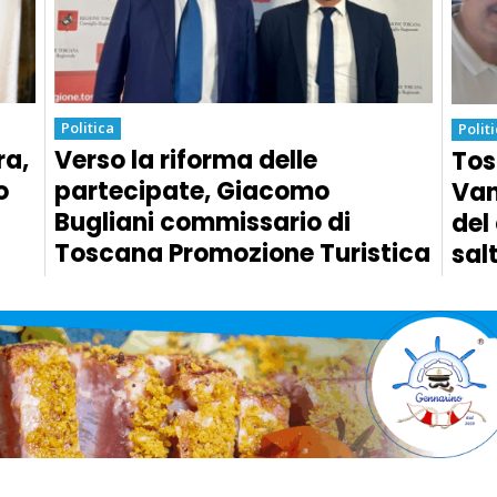
Politica
Polit
ra,
Verso la riforma delle
Tos
o
partecipate, Giacomo
Van
Bugliani commissario di
del
Toscana Promozione Turistica
sal