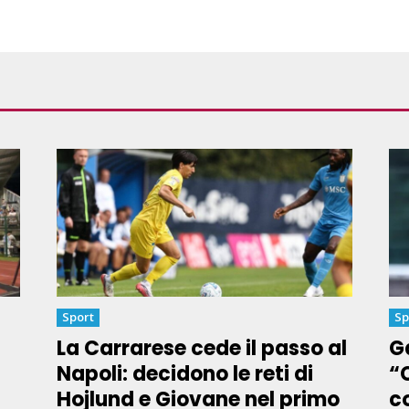
Sport
Sp
La Carrarese cede il passo al
Ga
Napoli: decidono le reti di
“
Hojlund e Giovane nel primo
co