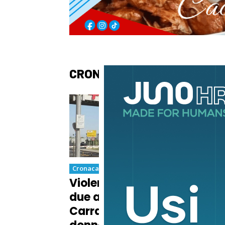
CRONACA
Cronaca
Cron
Violento scontro fra
Muo
due auto nella notte a
dav
Carrara: grave una
dra