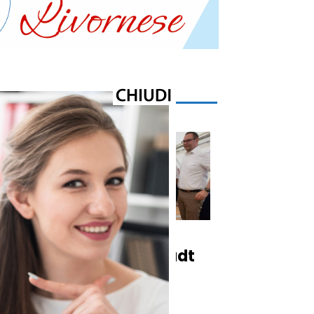
Cronaca
ul
Carrara e Ingolstadt
rinnovano il
o
gemellaggio di 64