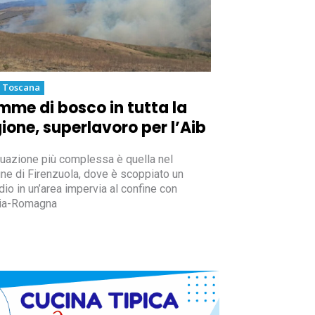
a Toscana
mme di bosco in tutta la
ione, superlavoro per l’Aib
tuazione più complessa è quella nel
e di Firenzuola, dove è scoppiato un
dio in un’area impervia al confine con
lia-Romagna