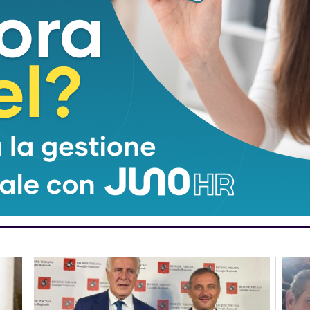
 rifugio Nello Conti
da alcune lastre di
marmo