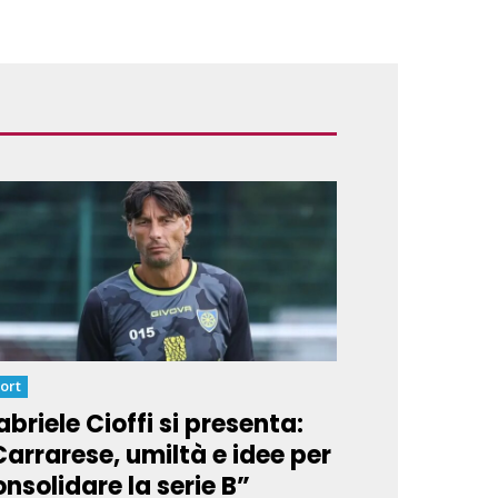
ort
briele Cioffi si presenta:
Carrarese, umiltà e idee per
nsolidare la serie B”