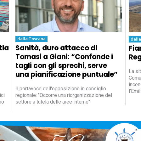
dalla Toscana
dall
tia
Sanità, duro attacco di
Fia
Tomasi a Giani: “Confonde i
Reg
tagli con gli sprechi, serve
La si
una pianificazione puntuale”
Comun
incen
Il portavoce dell'opposizione in consiglio
l’Emi
ici
regionale: "Occorre una riorganizzazione del
io
settore a tutela delle aree interne"