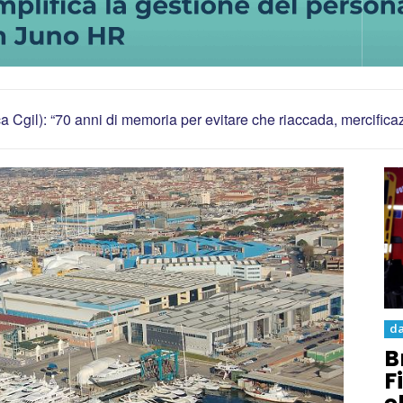
ca Cgil): “70 anni di memoria per evitare che riaccada, mercific
da
B
F