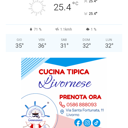
°
25.4
°
C
25.4
°
25.4
71 %
1.1kmh
1 %
GIO
VEN
SAB
DOM
LUN
35
°
36
°
31
°
32
°
32
°