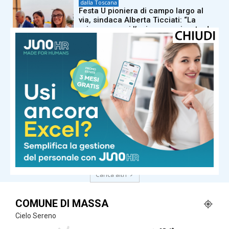
dalla Toscana
Festa U pioniera di campo largo al
via, sindaca Alberta Ticciati: “La
prima e a oggi l’unica organizzata da
forze del centrosinistra”
dalla Toscana
Odore di bruciato ma non ci sono
incendi. I vigili del fuoco: “Arriva dalla
Francia in fiamme”
dalla Toscana
Torna ad aumentare la dipendenza
da fumo, la Regione investe in
prevenzione e cura
Carica altri
COMUNE DI MASSA
Cielo Sereno