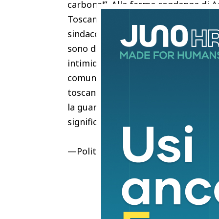
carbone!”. Alla ferma condanna di 
Toscana. “Esprimo la solidarietà, a
sindaco Luca Baroncini per le minac
sono da condannare con fermezza. So
intimidire e continuerà nel suo manda
comunità di Montecatini faremo senti
toscana tutta. Ora più di sempre, ch
la guardia contro ogni sorta di viol
significa rispettare e difendere la 
—PoliticaREDAZIONE