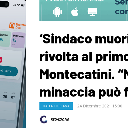
‘Sindaco muori’
rivolta al prim
Montecatini. 
minaccia può 
24 Dicembre 2021 15:00
DALLA TOSCANA
REDAZIONE