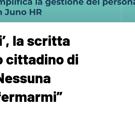
, la scritta
o cittadino di
“Nessuna
fermarmi”