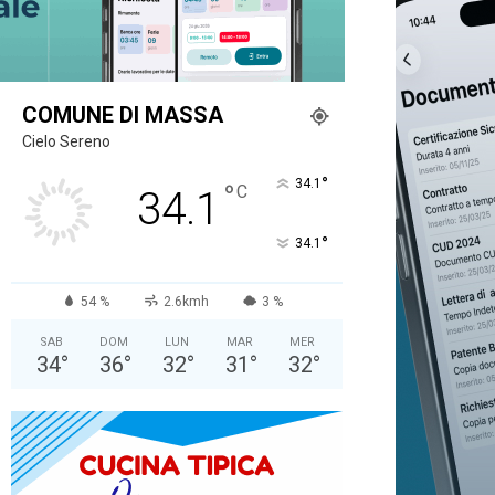
COMUNE DI MASSA
Cielo Sereno
°
34.1
°
C
34.1
°
34.1
54 %
2.6kmh
3 %
SAB
DOM
LUN
MAR
MER
34
°
36
°
32
°
31
°
32
°