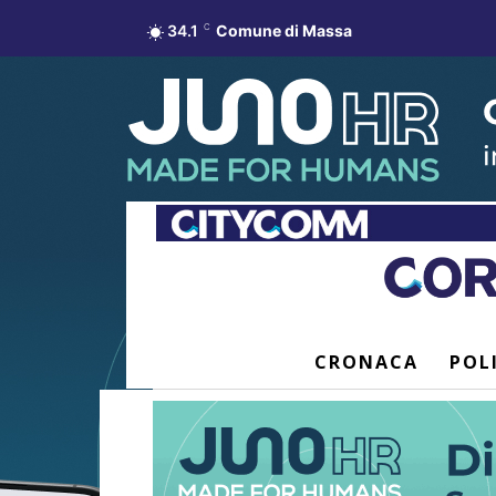
34.1
C
Comune di Massa
CRONACA
POL