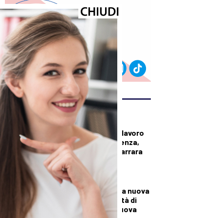
ULTIMI ARTICOLI
CRONACA
Operaio morto sul lavoro
in un’azienda di Avenza,
lutto cittadino a Carrara
per i funerali
CRONACA
A Palazzo Mazzini la nuova
Casa della Comunità di
Pontremoli: è la nuova