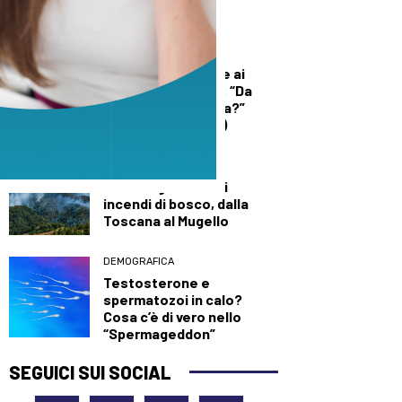
sede della sanità
territoriale
DEMOGRAFICA
Licia Colò risponde ai
commenti sull’età: “Da
quando è un’offesa?”
(solo per le donne)
DALLA TOSCANA
Un’altra giornata di
incendi di bosco, dalla
Toscana al Mugello
DEMOGRAFICA
Testosterone e
spermatozoi in calo?
Cosa c’è di vero nello
“Spermageddon”
SEGUICI SUI SOCIAL