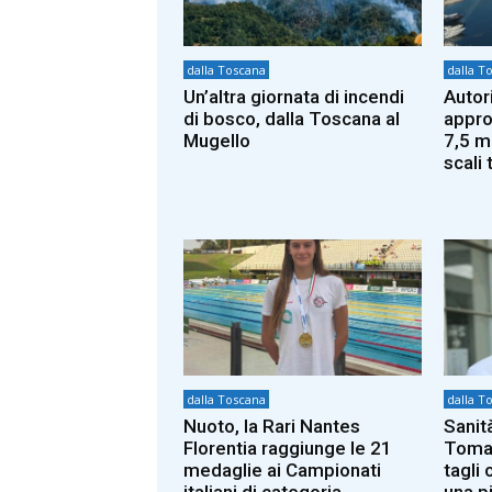
dalla Toscana
dalla T
Un’altra giornata di incendi
Autor
di bosco, dalla Toscana al
approv
Mugello
7,5 mi
scali 
dalla Toscana
dalla T
Nuoto, la Rari Nantes
Sanit
Florentia raggiunge le 21
Tomas
medaglie ai Campionati
tagli 
italiani di categoria
una p