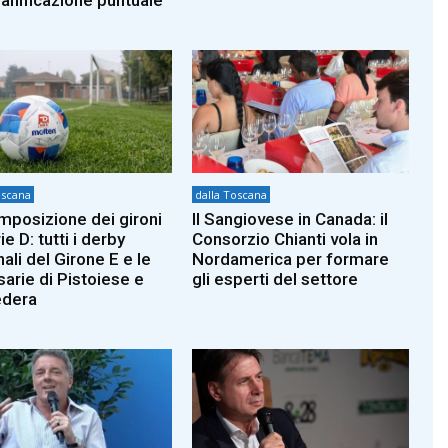
oscana
dalla Toscana
mposizione dei gironi
Il Sangiovese in Canada: il
ie D: tutti i derby
Consorzio Chianti vola in
ali del Girone E e le
Nordamerica per formare
sarie di Pistoiese e
gli esperti del settore
edera