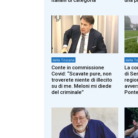
dalla Toscana
dalla T
Conte in commissione
La co
Covid: “Scavate pure, non
di Ser
troverete niente di illecito
region
su di me. Meloni mi diede
avver
del criminale”
Pont