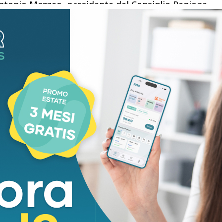
Antonio Mazzeo, presidente del Consiglio Regione
 nome personale e dell’intera assemblea toscana, al
ce di morte ricevute”. Quindi Mazzeo “Simili gesti
no convinto che il primo cittadino non si lascerà
to, al servizio della sua comunità. A lui e alla
re la vicinanza delle istituzioni e della comunità
i ha impegni istituzionali è chiamato a tenere alta
enza o di intimidazione. Rispettare e difendere loro
democrazia”.