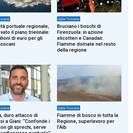
oscana
dalla Toscana
ità portuale regionale,
Bruciano i boschi di
ato il piano triennale:
Firenzuola: in azione
lioni di euro per gli
elicotteri e Canadair.
toscani
Fiamme domate nel resto
della regione
oscana
dalla Toscana
à, duro attacco di
Fiamme di bosco in tutta la
i a Giani: “Confonde i
Regione, superlavoro per
con gli sprechi, serve
l’Aib
ianificazione puntuale”