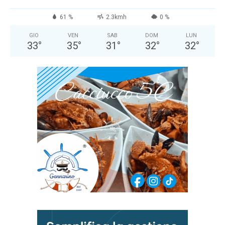
61 %
2.3kmh
0 %
GIO
VEN
SAB
DOM
LUN
33
°
35
°
31
°
32
°
32
°