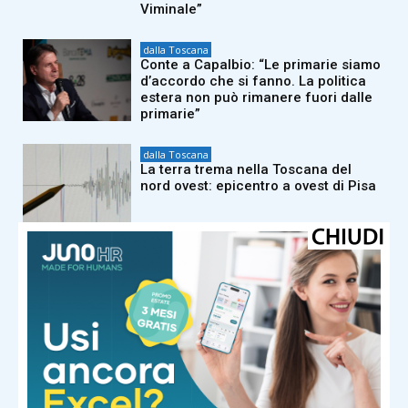
Viminale”
dalla Toscana
Conte a Capalbio: “Le primarie siamo
d’accordo che si fanno. La politica
estera non può rimanere fuori dalle
primarie”
dalla Toscana
La terra trema nella Toscana del
nord ovest: epicentro a ovest di Pisa
dalla Toscana
Caldo record, ma le risorse idriche
della Toscana per ora non ne
risentono
dalla Toscana
Tajani a La Versiliana su Ceuta e stop
Schengen con Spagna: “Verifichiamo
chi arriva. C’è un ritorno dell’Isis”