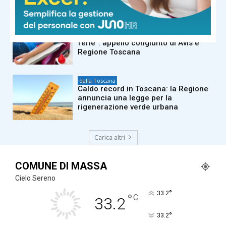
dalla Toscana
“La richiesta di sangue non va mai in
ferie”: appello congiunto di Avis e
Regione Toscana
dalla Toscana
Caldo record in Toscana: la Regione
annuncia una legge per la
rigenerazione verde urbana
Carica altri
COMUNE DI MASSA
Cielo Sereno
°
33.2
°
C
33.2
°
33.2