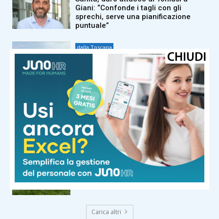
Giani: “Confonde i tagli con gli
sprechi, serve una pianificazione
puntuale”
dalla Toscana
Fiamme di bosco in tutta la Regione,
superlavoro per l’Aib
dalla Toscana
Conte in commissione Covid:
“Scavate pure, non troverete niente
di illecito su di me. Meloni mi diede
del criminale”
dalla Toscana
La composizione dei gironi di Serie D:
tutti i derby regionali del Girone E e le
avversarie di Pistoiese e Pontedera
Carica altri