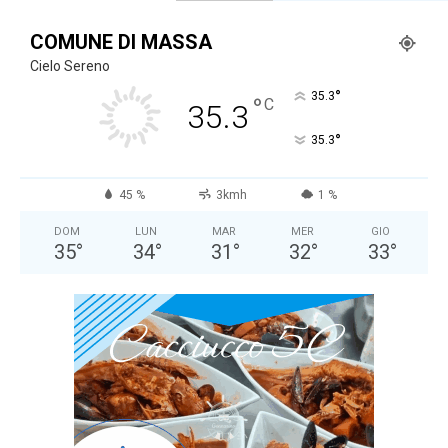
COMUNE DI MASSA
Cielo Sereno
°
35.3
°
C
35.3
°
35.3
45 %
3kmh
1 %
DOM
LUN
MAR
MER
GIO
35
°
34
°
31
°
32
°
33
°