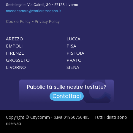
Sede legale: Via Cairoli, 30 - 57123 Livorno
massacarrara@corrieretoscano.it
-
Cookie Policy
Privacy Policy
AREZZO
LUCCA
EMPOLI
PISA
FIRENZE
PISTOIA
GROSSETO
PRATO
LIVORNO
SIENA
Pubblicità sulle nostre testate?
Contattaci
Copyright © Citycomm - p.iva 01950750495 | Tutti i diritti sono
riservati