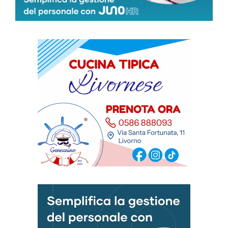
VEN
SAB
DOM
LUN
MAR
35
°
34
°
32
°
32
°
31
°