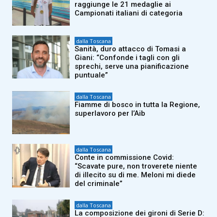
raggiunge le 21 medaglie ai
Campionati italiani di categoria
dalla Toscana
Sanità, duro attacco di Tomasi a
Giani: “Confonde i tagli con gli
sprechi, serve una pianificazione
puntuale”
dalla Toscana
Fiamme di bosco in tutta la Regione,
superlavoro per l’Aib
dalla Toscana
Conte in commissione Covid:
“Scavate pure, non troverete niente
di illecito su di me. Meloni mi diede
del criminale”
dalla Toscana
La composizione dei gironi di Serie D: