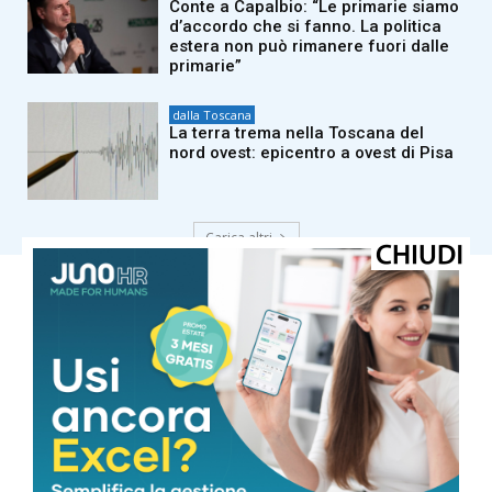
Conte a Capalbio: “Le primarie siamo
d’accordo che si fanno. La politica
estera non può rimanere fuori dalle
primarie”
dalla Toscana
La terra trema nella Toscana del
nord ovest: epicentro a ovest di Pisa
Carica altri
COMUNE DI MASSA
Cielo Sereno
°
34.7
°
C
34.7
°
34.7
48 %
2.9kmh
0 %