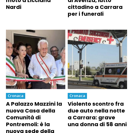
moto a Licciana
di Avenza, lutto
Nardi
cittadino a Carrara
per i funerali
Cronaca
Cronaca
A Palazzo Mazzini la
Violento scontro fra
nuova Casa della
due auto nella notte
Comunità di
a Carrara: grave
Pontremoli: è la
una donna di 58 anni
nuova sede della