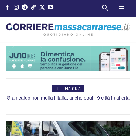
ULTIMA ORA
Gran caldo non molla l’Italia, anche oggi 19 città in allerta
Il suo mega yacht non soccorre barca in difficoltà,
Zuckerberg nella bufera