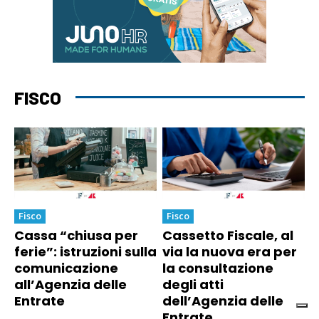
FISCO
Fisco
Fisco
Cassa “chiusa per
Cassetto Fiscale, al
ferie”: istruzioni sulla
via la nuova era per
comunicazione
la consultazione
all’Agenzia delle
degli atti
Entrate
dell’Agenzia delle
Entrate