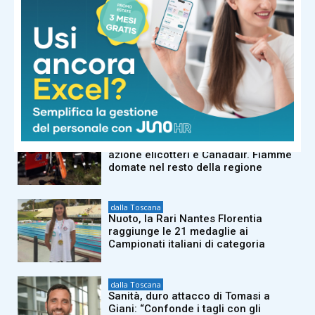
NOTIZIE CORRELATE
dalla Toscana
Autorità portuale regionale,
approvato il piano triennale: 7,5
milioni di euro per gli scali toscani
dalla Toscana
Bruciano i boschi di Firenzuola: in
azione elicotteri e Canadair. Fiamme
domate nel resto della regione
dalla Toscana
Nuoto, la Rari Nantes Florentia
raggiunge le 21 medaglie ai
Campionati italiani di categoria
dalla Toscana
Sanità, duro attacco di Tomasi a
Giani: “Confonde i tagli con gli