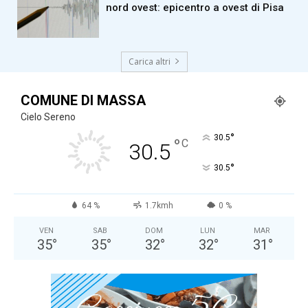
nord ovest: epicentro a ovest di Pisa
Carica altri
COMUNE DI MASSA
Cielo Sereno
°
30.5
°
C
30.5
°
30.5
64 %
1.7kmh
0 %
VEN
SAB
DOM
LUN
MAR
35
°
35
°
32
°
32
°
31
°