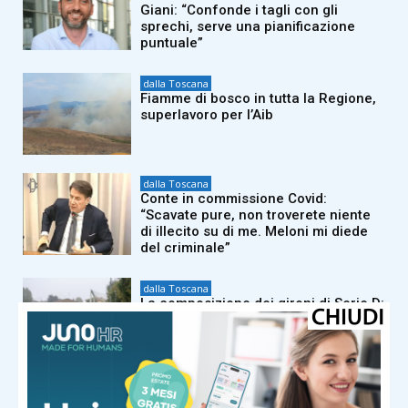
Giani: “Confonde i tagli con gli
sprechi, serve una pianificazione
puntuale”
dalla Toscana
Fiamme di bosco in tutta la Regione,
superlavoro per l’Aib
dalla Toscana
Conte in commissione Covid:
“Scavate pure, non troverete niente
di illecito su di me. Meloni mi diede
del criminale”
dalla Toscana
La composizione dei gironi di Serie D:
tutti i derby regionali del Girone E e le
avversarie di Pistoiese e Pontedera
dalla Toscana
Il Sangiovese in Canada: il Consorzio