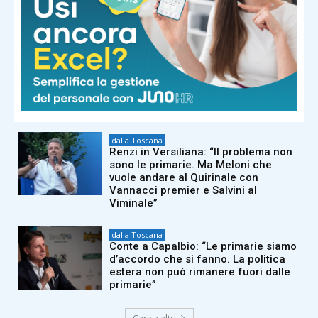
Chianti vola in Nordamerica per
formare gli esperti del settore
dalla Toscana
Morto a 86 anni nella sua casa
dell’Appennino pistoiese il
cantautore Francesco Guccini
dalla Toscana
Renzi in Versiliana: “Il problema non
sono le primarie. Ma Meloni che
vuole andare al Quirinale con
Vannacci premier e Salvini al
Viminale”
dalla Toscana
Conte a Capalbio: “Le primarie siamo
d’accordo che si fanno. La politica
estera non può rimanere fuori dalle
primarie”