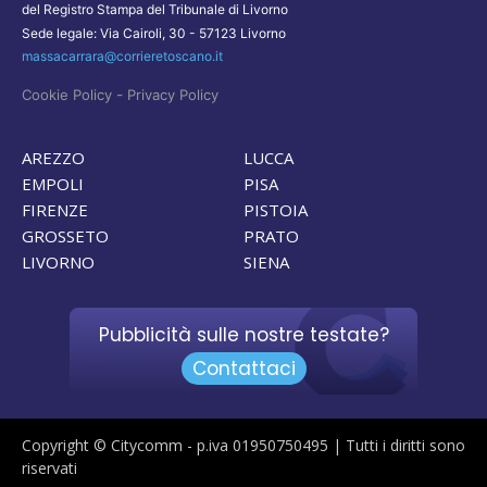
del Registro Stampa del Tribunale di Livorno
Sede legale: Via Cairoli, 30 - 57123 Livorno
massacarrara@corrieretoscano.it
-
Cookie Policy
Privacy Policy
AREZZO
LUCCA
EMPOLI
PISA
FIRENZE
PISTOIA
GROSSETO
PRATO
LIVORNO
SIENA
Pubblicità sulle nostre testate?
Contattaci
Copyright © Citycomm - p.iva 01950750495 | Tutti i diritti sono
riservati