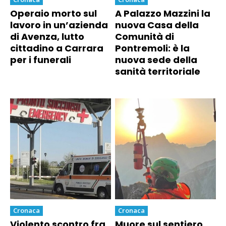
Operaio morto sul
A Palazzo Mazzini la
lavoro in un’azienda
nuova Casa della
di Avenza, lutto
Comunità di
cittadino a Carrara
Pontremoli: è la
per i funerali
nuova sede della
sanità territoriale
Cronaca
Cronaca
Violento scontro fra
Muore sul sentiero