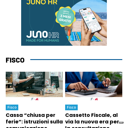
FISCO
Fisco
Fisco
Cassa “chiusa per
Cassetto Fiscale, al
ferie”: istruzioni sulla
via la nuova era per