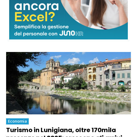
Economia
Marmo, la sindaca Arrighi sulle
quantità sostenibili: “Nessun via libera
a nuova escavazione”
Economia
Turismo in Lunigiana, oltre 170mila