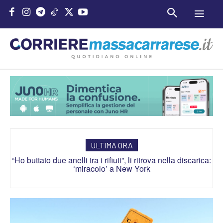
ULTIMA ORA
“Ho buttato due anelli tra i rifiuti”, li ritrova nella discarica:
Mezz’ora sul divano aumenta il rischio di morte, lo studio
‘miracolo’ a New York
(e il rimedio)