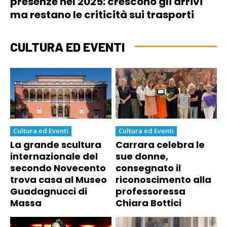
presenze nel 2025: crescono gli arrivi
ma restano le criticità sui trasporti
CULTURA ED EVENTI
Cultura ed Eventi
Cultura ed Eventi
La grande scultura
Carrara celebra le
internazionale del
sue donne,
secondo Novecento
consegnato il
trova casa al Museo
riconoscimento alla
Guadagnucci di
professoressa
Massa
Chiara Bottici