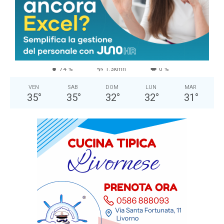
Cielo Sereno
°
25
°
C
25
°
25
74 %
1.3kmh
0 %
VEN
SAB
DOM
LUN
MAR
35
°
35
°
32
°
32
°
31
°