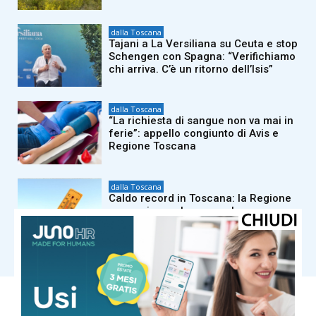
dalla Toscana
Tajani a La Versiliana su Ceuta e stop
Schengen con Spagna: “Verifichiamo
chi arriva. C’è un ritorno dell’Isis”
dalla Toscana
“La richiesta di sangue non va mai in
ferie”: appello congiunto di Avis e
Regione Toscana
dalla Toscana
Caldo record in Toscana: la Regione
annuncia una legge per la
rigenerazione verde urbana
Carica altri
COMUNE DI MASSA