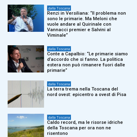
dalla Toscana
Renzi in Versiliana: “Il problema non
sono le primarie. Ma Meloni che
vuole andare al Quirinale con
Vannacci premier e Salvini al
Viminale”
dalla Toscana
Conte a Capalbio: “Le primarie siamo
d’accordo che si fanno. La politica
estera non può rimanere fuori dalle
primarie”
dalla Toscana
La terra trema nella Toscana del
nord ovest: epicentro a ovest di Pisa
dalla Toscana
Caldo record, ma le risorse idriche
della Toscana per ora non ne
risentono