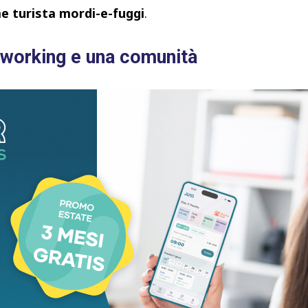
e turista mordi-e-fuggi
.
-working e una comunità
a, ambizioso nella sostanza.
ti da locazioni locali e da una rete di seconde case
tazioni di
co-working
con connessione internet.
 la partecipazione della
comunità
:
e realtà locali seguono i partecipanti per tutta la
dario di attività pensato per favorire
iale della valle
. L’anima del progetto,
e migratorio, è che il territorio non sia solo un
ondividere, ma uno spazio da vivere insieme.