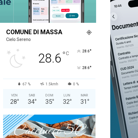
COMUNE DI MASSA
Cielo Sereno
°
28.6
°
C
28.6
°
28.6
67 %
1.5kmh
0 %
VEN
SAB
DOM
LUN
MAR
28
°
34
°
35
°
32
°
31
°