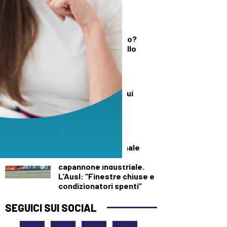
DEMOGRAFICA
Testosterone e
spermatozoi in calo?
Cosa c’è di vero nello
“Spermageddon”
DEMOGRAFICA
Perché investire sui
ventenni triplica il
benessere di tutti
SALUTE E BENESSERE
Maxi incendio a Finale
Emilia, in fiamme
capannone industriale.
L’Ausl: “Finestre chiuse e
condizionatori spenti”
SEGUICI SUI SOCIAL