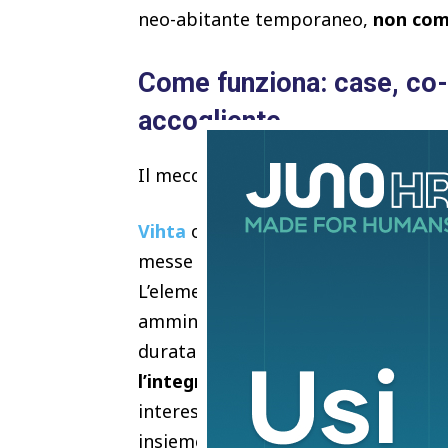
neo-abitante temporaneo,
non com
Come funziona: case, co
accogliente
Il meccanismo è semplice nella form
Vihta
offre
alloggi condivisi
, ricava
messe a disposizione, insieme a pos
L’elemento distintivo del progetto è
amministrazioni comunali, residenti 
durata della residenza, con un calen
l’integrazione reale nel tessuto soc
interessante anche in ambito urbano 
insieme di chilometri quadrati da c