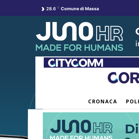
28.6
C
Comune di Massa
CRONACA
POL