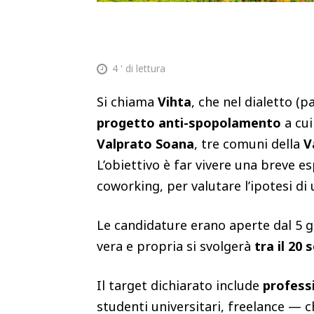
4
' di lettura
Si chiama
Vihta
, che nel dialetto (p
progetto anti-spopolamento
a cui
Valprato Soana
, tre comuni della
V
L’obiettivo è far vivere una breve e
coworking, per valutare l’ipotesi di
Le candidature erano aperte dal 5 g
vera e propria si svolgerà
tra il 20
Il target dichiarato include
profess
studenti universitari, freelance — 