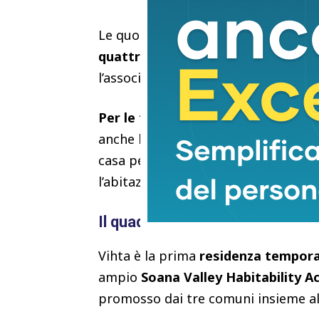
Le quote di partecipazione sono ag
quattro
, con sconti ulteriori per ch
l’associazione che coordina l’iniziativ
Per le famiglie con figli fino a diec
anche la possibilità di
continuità sc
casa per chi valuta un trasferimento
l’abitazione, a far saltare i piani di 
Il quadro istituzionale: cosa c’è
Vihta è la prima
residenza tempor
ampio
Soana Valley Habitability A
promosso dai tre comuni insieme al