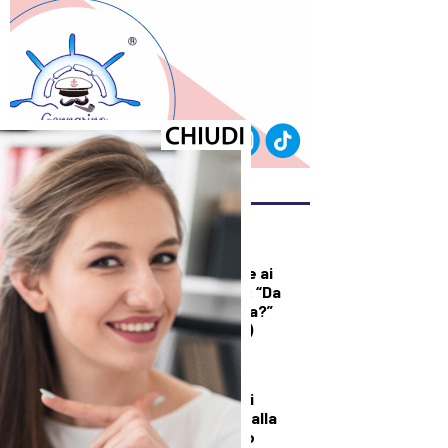
ULTIMI ARTICOLI
DEMOGRAFICA
Licia Colò risponde ai
commenti sull’età: “Da
quando è un’offesa?”
(solo per le donne)
DALLA TOSCANA
Un’altra giornata di
incendi di bosco, dalla
Toscana al Mugello