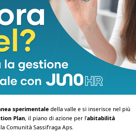
evolate:
200 euro per due settimane, 300 euro per
i aderisce alla
Comunità Sassifraga Aps
,
a sul territorio.
i anni, la partecipazione è gratuita
, e viene offerta
olastica
in loco. Un dettaglio che pesa quanto la
 stabile, perché è spesso la scuola, non
chi vorrebbe lasciare la città.
 dietro Vihta
anea sperimentale
della valle e si inserisce nel più
ction Plan
, il piano di azione per l’
abitabilità
la Comunità Sassifraga Aps.