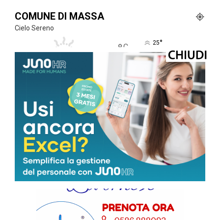
COMUNE DI MASSA
Cielo Sereno
°
25
°
C
25
°
25
74 %
1.3kmh
0 %
VEN
SAB
DOM
LUN
MAR
35
°
35
°
32
°
32
°
31
°