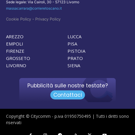
Sede legale: Via Cairoli, 30 - 57123 Livorno
massacarrara@corrieretoscano.it
-
Cookie Policy
Privacy Policy
AREZZO
LUCCA
EMPOLI
PISA
FIRENZE
PISTOIA
GROSSETO
PRATO
LIVORNO
SIENA
Pubblicità sulle nostre testate?
Contattaci
Copyright © Citycomm - p.iva 01950750495 | Tutti i diritti sono
riservati