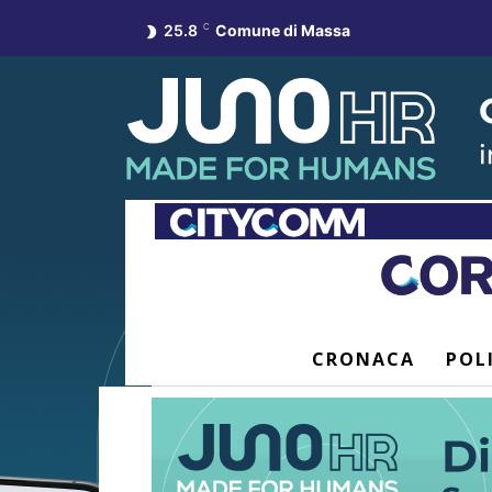
25.8
C
Comune di Massa
CRONACA
POL