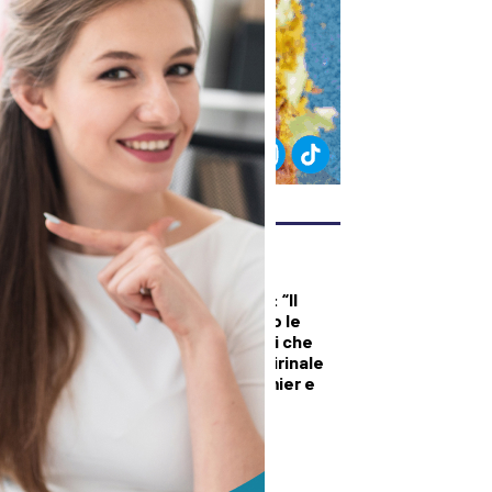
ULTIMI ARTICOLI
DALLA TOSCANA
Renzi in Versiliana: “Il
problema non sono le
primarie. Ma Meloni che
vuole andare al Quirinale
con Vannacci premier e
Salvini al Viminale”
DEMOGRAFICA
Riparare il Dna