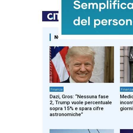
NOTIZIE CORRELATE
Finanza
Finanza
Dazi, Gros: “Nessuna fase
Medi
2, Trump vuole percentuale
incon
sopra 15% e spara cifre
giorni
astronomiche”