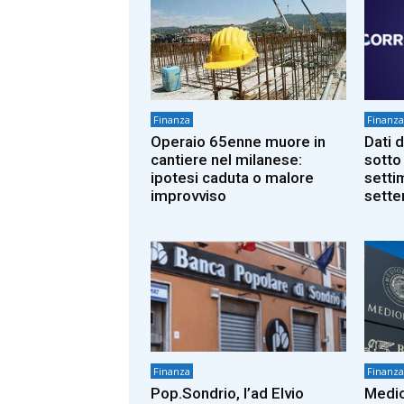
Finanza
Finanza
Operaio 65enne muore in
Dati d
cantiere nel milanese:
sotto 
ipotesi caduta o malore
setti
improvviso
sett
Finanza
Finanza
Pop.Sondrio, l’ad Elvio
Medio