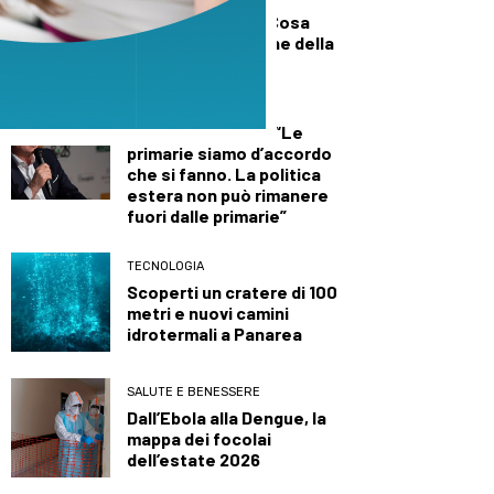
danneggiato può
allungare la vita? Cosa
insegnano le balene della
Groenlandia
DALLA TOSCANA
Conte a Capalbio: “Le
primarie siamo d’accordo
che si fanno. La politica
estera non può rimanere
fuori dalle primarie”
TECNOLOGIA
Scoperti un cratere di 100
metri e nuovi camini
idrotermali a Panarea
SALUTE E BENESSERE
Dall’Ebola alla Dengue, la
mappa dei focolai
dell’estate 2026