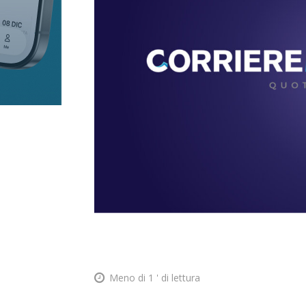
Meno di 1
' di lettura