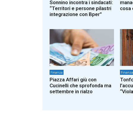
Sonnino incontra i sindacati:
manag
“Territori e persone pilastri
cosa 
integrazione con Bper”
Finanza
Finanza
Piazza Affari giù con
Tonfo 
Cucinelli che sprofonda ma
l’acc
settembre in rialzo
“Viola