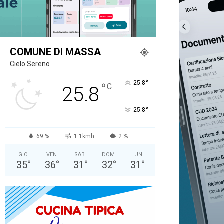
COMUNE DI MASSA
Cielo Sereno
°
25.8
°
C
25.8
°
25.8
69 %
1.1kmh
2 %
GIO
VEN
SAB
DOM
LUN
35
°
36
°
31
°
32
°
31
°