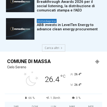
Breakthrough Awards 2026 per il
social listening, la distribuzione di
comunicati stampa e l’AEO
Immediapress
ABB invests in LevelTen Energy to
advance clean energy procurement
Carica altri
COMUNE DI MASSA
Cielo Sereno
°
26.4
°
C
26.4
°
26.4
66 %
1.3kmh
0 %
SAB
DOM
LUN
MAR
MER