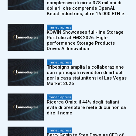
complessivo di circa 378 milioni di
dollari, che comprende OpenAI,
Beast Industries, oltre 16.000 ETH e...
Immediapress
KOWIN Showcases full-line Storage
Portfolio at FMS 2026: High-
performance Storage Products
Drives AI Innovation
Immediapress
Tribesigns amplia la collaborazione
con i principali rivenditori di articoli
per la casa statunitensi al Las Vegas
Market 2026
Immediapress
Ricerca Omio: il 44% degli italiani
evita di prenotare mete di cui non sa
dire il nome
Immediapress
Barry Gosin to Step Down as CEO of