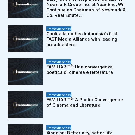
Newmark Group Inc. at Year End; Will
Continue as Chairman of Newmark &
Co. Real Estate,...
Immediapress
Coolita launches Indonesia’s first
FAST Media Alliance with leading
broadcasters
Immediapress
FAMILIARITÉ: Una convergenza
poetica di cinema e letteratura
Immediapress
FAMILIARITÉ: A Poetic Convergence
of Cinema and Literature
Immediapress
Xiong’an: Better city, better life