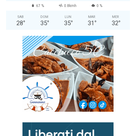
67 %
0.8kmh
0 %
SAB
DOM
LUN
MAR
MER
28
°
35
°
35
°
31
°
32
°