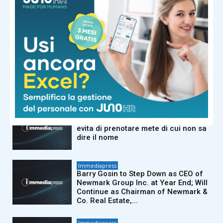
KOWIN Showcases full-line Storage
Portfolio at FMS 2026: High-
performance Storage Products
Drives AI Innovation
Immediapress
Tribesigns amplia la collaborazione
con i principali rivenditori di articoli
per la casa statunitensi al Las Vegas
Market 2026
Immediapress
Ricerca Omio: il 44% degli italiani
evita di prenotare mete di cui non sa
dire il nome
Immediapress
Barry Gosin to Step Down as CEO of
Newmark Group Inc. at Year End; Will
Continue as Chairman of Newmark &
Co. Real Estate,...
Immediapress