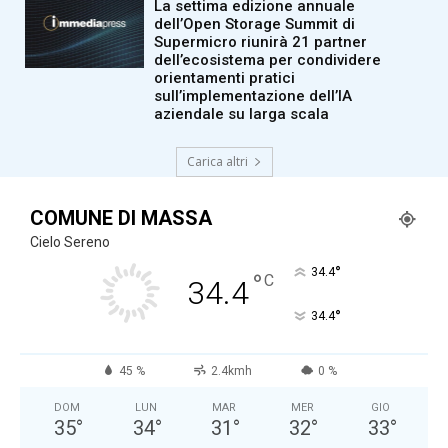
La settima edizione annuale
dell’Open Storage Summit di
Supermicro riunirà 21 partner
dell’ecosistema per condividere
orientamenti pratici
sull’implementazione dell’IA
aziendale su larga scala
Carica altri
COMUNE DI MASSA
Cielo Sereno
°
34.4
°
C
34.4
°
34.4
45 %
2.4kmh
0 %
DOM
LUN
MAR
MER
GIO
35
°
34
°
31
°
32
°
33
°