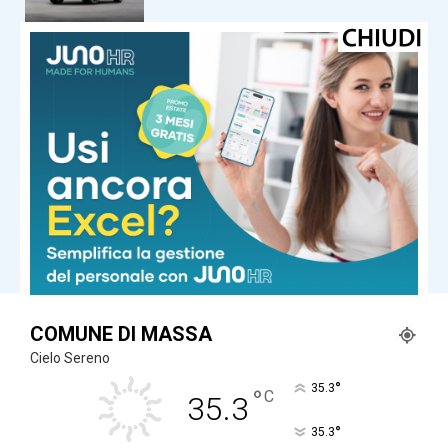
Motori
Mercedes-Benz Marco Polo: il
camper premium diventa ancora più
intelligente
Motori
Opel Corsa GSE: la hot hatch elettrica
da 281 CV
Carica altri
COMUNE DI MASSA
Cielo Sereno
°
35.3
°
C
35.3
°
35.3