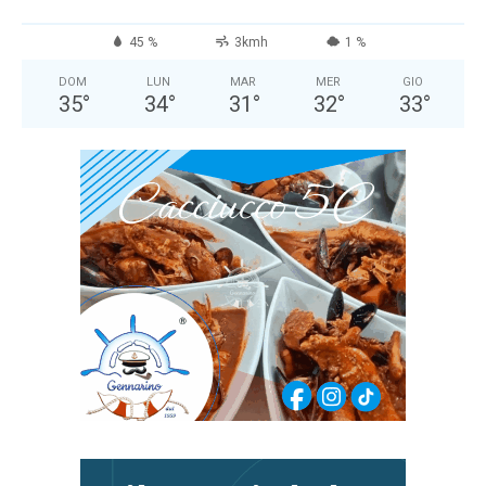
45 %
3kmh
1 %
DOM
LUN
MAR
MER
GIO
35
°
34
°
31
°
32
°
33
°