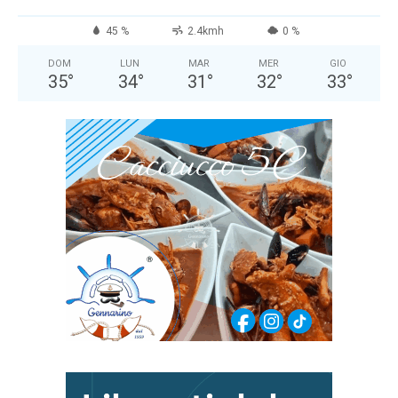
45 %
2.4kmh
0 %
DOM
LUN
MAR
MER
GIO
35
°
34
°
31
°
32
°
33
°