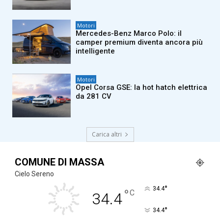
Motori
Mercedes-Benz Marco Polo: il
camper premium diventa ancora più
intelligente
Motori
Opel Corsa GSE: la hot hatch elettrica
da 281 CV
Carica altri
COMUNE DI MASSA
Cielo Sereno
°
34.4
°
C
34.4
°
34.4