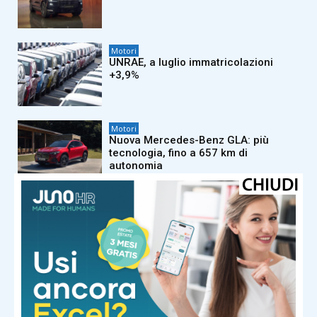
Motori
UNRAE, a luglio immatricolazioni
+3,9%
Motori
Nuova Mercedes-Benz GLA: più
tecnologia, fino a 657 km di
autonomia
Motori
MINI Countryman Edition: la prova
finale sulle Rocky Mountains
Motori
Peugeot 9X8: al via una nuova fase di
sviluppo in vista del WEC 2027