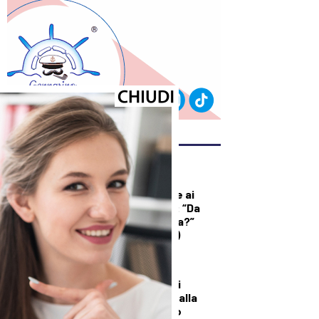
ULTIMI ARTICOLI
DEMOGRAFICA
Licia Colò risponde ai
commenti sull’età: “Da
quando è un’offesa?”
(solo per le donne)
DALLA TOSCANA
Un’altra giornata di
incendi di bosco, dalla
Toscana al Mugello