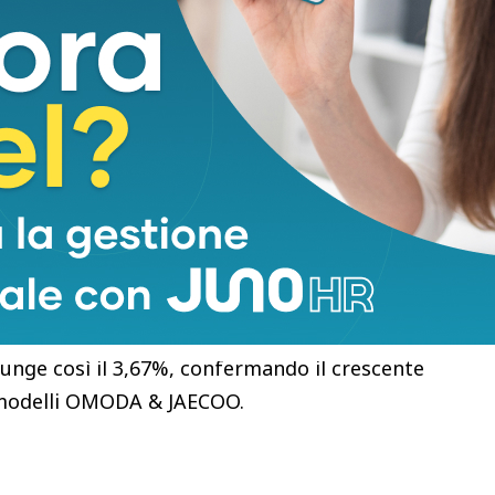
 a fornire segnali incoraggianti. A maggio OMODA &
re, in aumento del 3,3% rispetto ad aprile,
 del 2,70%.
zioni complessive hanno toccato quota 17.314
zionale. Un risultato ottenuto in un contesto che
italiano registrare una flessione delle
formance nel canale privati, dove il marchio ha
ese di maggio, con una crescita del 18,2% rispetto
iunge così il 3,67%, confermando il crescente
 i modelli OMODA & JAECOO.