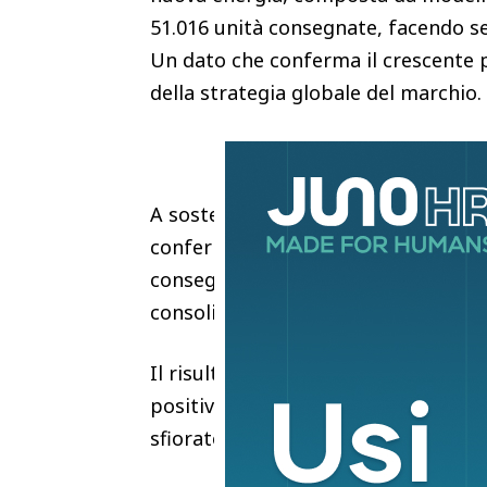
51.016 unità consegnate, facendo s
Un dato che conferma il crescente pe
della strategia globale del marchio.
A sostenere il risultato di maggio s
confermata la più richiesta con 26.3
consegne e dalla Omoda 5 con 19.09
consolidamento dell’offerta del grup
Il risultato di maggio rappresenta 
positivo iniziato nei mesi precedent
sfiorato le 70.000 ad aprile, il marc