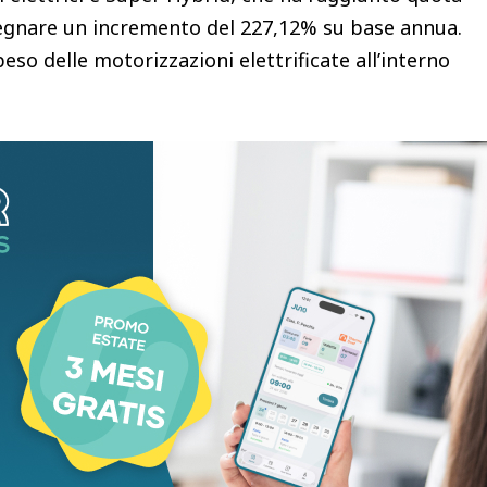
egnare un incremento del 227,12% su base annua.
so delle motorizzazioni elettrificate all’interno
ono stati soprattutto tre modelli. La Jaecoo 5 si è
35 unità vendute, seguita dalla Jaecoo 7 con 19.405
8 unità. Numeri che testimoniano il
po sui principali mercati internazionali.
inoltre il naturale proseguimento di un trend
i: dopo aver superato le 60.000 unità a marzo e
hio ha ulteriormente accelerato la propria crescita.