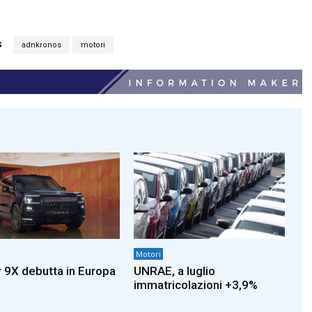
S
adnkronos
motori
Motori
 9X debutta in Europa
UNRAE, a luglio
immatricolazioni +3,9%