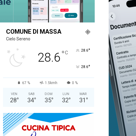
COMUNE DI MASSA
Cielo Sereno
°
28.6
°
C
28.6
°
28.6
67 %
1.5kmh
0 %
VEN
SAB
DOM
LUN
MAR
28
°
34
°
35
°
32
°
31
°