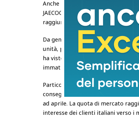
Anche il mercato italiano continua
JAECOO ha immatricolato 4.096 vettu
raggiungendo una quota di mercato
Da gennaio a maggio le immatricola
unità, pari al 2,17% del mercato na
ha visto il mercato automobilistico 
immatricolazioni nel mese.
Particolarmente significativa la per
consegnato 2.952 vetture nel solo m
ad aprile. La quota di mercato ragg
interesse dei clienti italiani verso