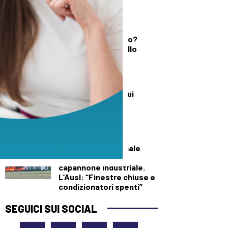
DEMOGRAFICA
Testosterone e
spermatozoi in calo?
Cosa c’è di vero nello
“Spermageddon”
DEMOGRAFICA
Perché investire sui
ventenni triplica il
benessere di tutti
SALUTE E BENESSERE
Maxi incendio a Finale
Emilia, in fiamme
capannone industriale.
L’Ausl: “Finestre chiuse e
condizionatori spenti”
SEGUICI SUI SOCIAL