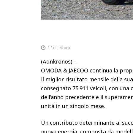
1
' di lettura
(Adnkronos) –
OMODA & JAECOO continua la propri
il miglior risultato mensile della sua
consegnato 75.911 veicoli, con una c
dell’anno precedente e il superament
unità in un singolo mese.
Un contributo determinante al suc
nuova energia, composta da modelli 