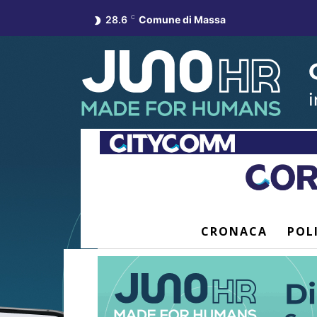
28.6
C
Comune di Massa
CRONACA
POL