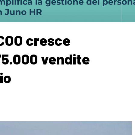
COO cresce
75.000 vendite
io