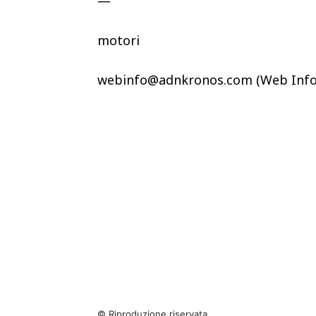
—
motori
webinfo@adnkronos.com (Web Info
© Riproduzione riservata