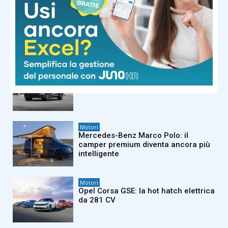
Motori
FIAT Professional Ducato festeggia
45 anni di innovazione e leadership
Motori
Audi Q9: il nuovo SUV ammiraglia
Motori
Mercedes-Benz Marco Polo: il
camper premium diventa ancora più
intelligente
Motori
Opel Corsa GSE: la hot hatch elettrica
da 281 CV