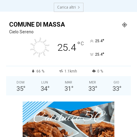
Carica altri
COMUNE DI MASSA
Cielo Sereno
°
25.4
°
C
25.4
°
25.4
66 %
1.1kmh
0 %
DOM
LUN
MAR
MER
GIO
35
°
34
°
31
°
33
°
33
°