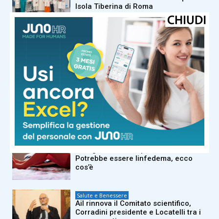
Isola Tiberina di Roma
Salute e Benessere
Latte crudo e batteri, le regole per
non correre rischi
Salute e Benessere
Eclissi solare, attenzione agli occhi:
“Per guardarla gli occhiali da sole
non bastano”
Salute e Benessere
Arto gonfio, teso e pesante?
Potrebbe essere linfedema, ecco
cos’è
Salute e Benessere
Ail rinnova il Comitato scientifico,
Corradini presidente e Locatelli tra i