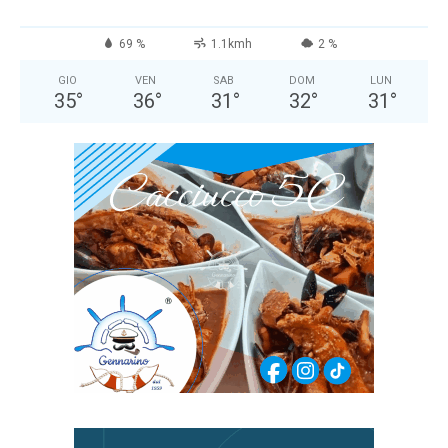
69 %
1.1kmh
2 %
GIO
VEN
SAB
DOM
LUN
35
°
36
°
31
°
32
°
31
°