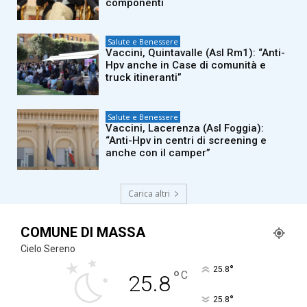
componenti
Salute e Benessere
Vaccini, Quintavalle (Asl Rm1): “Anti-
Hpv anche in Case di comunità e
truck itineranti”
Salute e Benessere
Vaccini, Lacerenza (Asl Foggia):
“Anti-Hpv in centri di screening e
anche con il camper”
Carica altri
COMUNE DI MASSA
Cielo Sereno
°
25.8
°
C
25.8
°
25.8