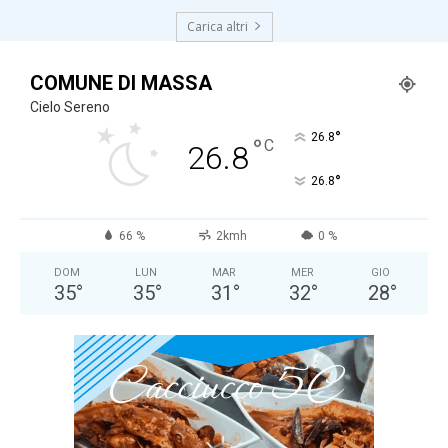
Carica altri
COMUNE DI MASSA
Cielo Sereno
°
26.8
°
C
26.8
°
26.8
66 %
2kmh
0 %
DOM
LUN
MAR
MER
GIO
35
°
35
°
31
°
32
°
28
°