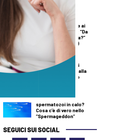
sede della sanità
territoriale
DEMOGRAFICA
Licia Colò risponde ai
commenti sull’età: “Da
quando è un’offesa?”
(solo per le donne)
DALLA TOSCANA
Un’altra giornata di
incendi di bosco, dalla
Toscana al Mugello
DEMOGRAFICA
Testosterone e
spermatozoi in calo?
Cosa c’è di vero nello
“Spermageddon”
SEGUICI SUI SOCIAL