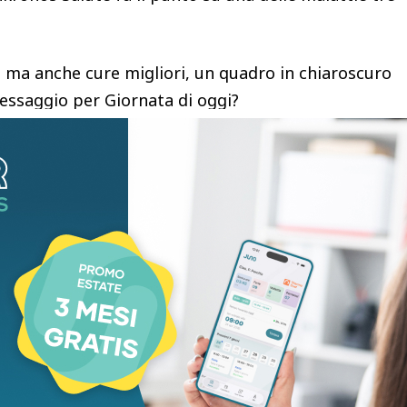
ma anche cure migliori, un quadro in chiaroscuro
messaggio per Giornata di oggi?
iamo avere paura del melanoma, ma dobbiamo
 l’incidenza continua ad aumentare. Ogni anno in
i casi. E il melanoma colpisce sempre più spesso
iviamo un momento straordinario della ricerca:
a la metà dei pazienti con melanoma metastatico
ensabile fino a pochi anni fa. Ma la vera
 Un melanoma diagnosticato precocemente può
dei casi con un semplice intervento chirurgico. Per
lle deve ricordarci che la migliore cura è ancora la
ssiamo curare molto meglio il melanoma, ma non