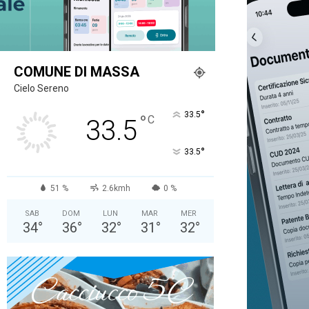
COMUNE DI MASSA
Cielo Sereno
°
33.5
°
C
33.5
°
33.5
51 %
2.6kmh
0 %
SAB
DOM
LUN
MAR
MER
34
°
36
°
32
°
31
°
32
°