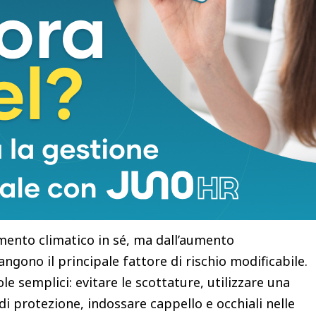
stro obiettivo non è avere pazienti da curare, ma
ulla vulnerabilità della pelle? E cosa fare per
resenta un elemento di cui dobbiamo tenere conto.
e persone a trascorrere più tempo all’aperto e a
oletti. Inoltre, le ondate di calore e le variazioni
udini di esposizione al sole. Naturalmente il
nto climatico in sé, ma dall’aumento
angono il principale fattore di rischio modificabile.
e semplici: evitare le scottature, utilizzare una
i protezione, indossare cappello e occhiali nelle