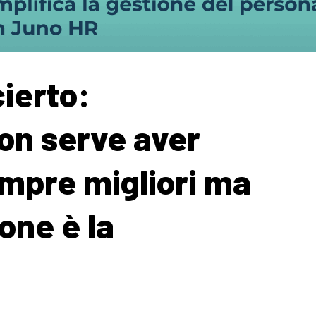
ierto:
n serve aver
empre migliori ma
ione è la