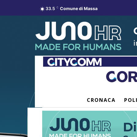
33.5
C
Comune di Massa
CRONACA
POL