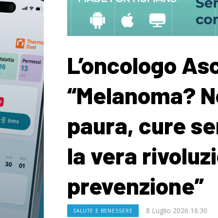
L’oncologo Asc
“Melanoma? No
paura, cure s
la vera rivoluz
prevenzione”
8 Luglio 2026 16:30
SALUTE E BENESSERE