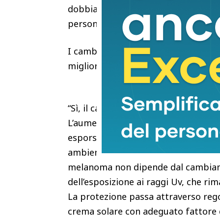
dobbiamo mai dimenticare che il no
persone da non far ammalare”.
I cambiamenti climatici influiscono s
migliorare la protezione?
“Sì, il cambiamento climatico rapp
L’aumento delle temperature porta l
esporsi maggiormente ai raggi ultravi
ambientali modificano le nostre abit
melanoma non dipende dal cambiame
dell’esposizione ai raggi Uv, che rim
La protezione passa attraverso regol
crema solare con adeguato fattore d