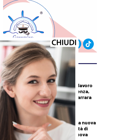
ULTIMI ARTICOLI
CRONACA
Operaio morto sul lavoro
in un’azienda di Avenza,
lutto cittadino a Carrara
per i funerali
CRONACA
A Palazzo Mazzini la nuova
Casa della Comunità di
Pontremoli: è la nuova