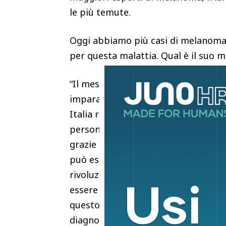
le più temute.
Oggi abbiamo più casi di melanoma 
per questa malattia. Qual è il suo 
“Il messaggio è duplice: non dobb
imparare a rispettarlo. Da un lato,
Italia registriamo circa 15.000 nuov
persone giovani. Dall’altro, però, v
grazie all’immunoterapia oggi circ
può essere guarita, un risultato imp
rivoluzione resta la prevenzione.
essere guarito nella quasi totalità 
questo la Giornata mondiale della pe
diagnosi precoce. Infatti, oggi po