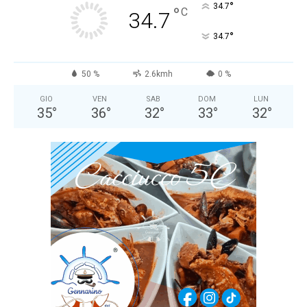
°
34.7
°
C
34.7
°
34.7
50 %
2.6kmh
0 %
GIO
VEN
SAB
DOM
LUN
35
°
36
°
32
°
33
°
32
°