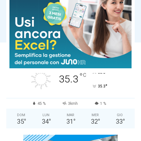
Salute e Benessere
Arto gonfio, teso e pesante?
Potrebbe essere linfedema, ecco
cos’è
Carica altri
COMUNE DI MASSA
Cielo Sereno
°
35.3
°
C
35.3
°
35.3
45 %
3kmh
1 %
DOM
LUN
MAR
MER
GIO
35
°
34
°
31
°
32
°
33
°