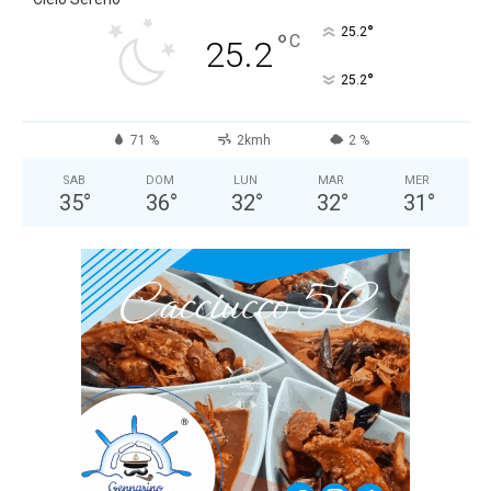
°
25.2
°
C
25.2
°
25.2
71 %
2kmh
2 %
SAB
DOM
LUN
MAR
MER
35
°
36
°
32
°
32
°
31
°