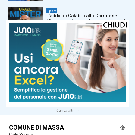
Sport
L’addio di Calabro alla Carrarese:
“Questa città resterà per sempre nel
mio cuore. È stato un onore”
Sport
Separazione in vista alla Carrarese,
per mister Calabro si avvicina la
risoluzione consensuale
Sport
Parla Schiavi: “Carrarese all’altezza
della categoria. Ora due finali per
non avere rimpianti”
Carica altri
COMUNE DI MASSA
Cielo Sereno