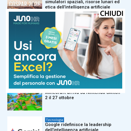
simulatori spaziali, risorse lunari ed
etica dell’intelligenza artificiale
Tecnologia
Grand Theft Auto VI, l’anteprima è su
Netflix
Tecnologia
Just Eat porta in Italia l’assistente
vocale con IA
Tecnologia
Minecraft arriva su Nintendo Switch
2 il 27 ottobre
Tecnologia
Google ridefinisce la leadership
dell’intelligenza artificiale