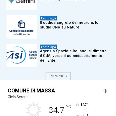
Tecnologia
Il codice segreto dei neuroni, lo
studio CNR su Nature
Tecnologia
Agenzia Spaziale Italiana: si dimette
il CdA, verso il commissariamento
dell’Ente
Carica altri
COMUNE DI MASSA
Cielo Sereno
°
34.7
°
C
34.7
34.7