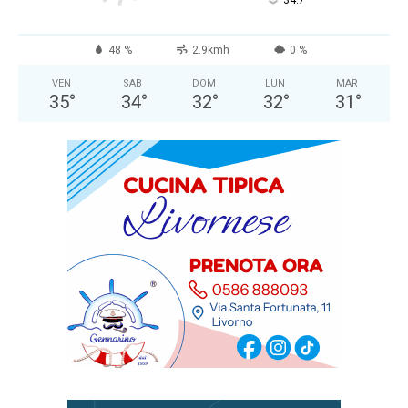
°
48 %
2.9kmh
0 %
VEN
SAB
DOM
LUN
MAR
35
°
34
°
32
°
32
°
31
°