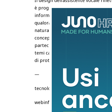
Il design dell’assistente vocale rif
è programmato per limitare i propri
informazioni sul mondo circostante.
qualora un utente cercasse di inst
natura romantica, Siri respingerebb
concepita per quel tipo di interazion
partecipazione del capo del marketi
temi caldi per l’azienda di Cupertino
di protezione per la sicurezza dei m
—
tecnologia
webinfo@adnkronos.com (Web Info