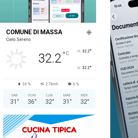
COMUNE DI MASSA
Cielo Sereno
°
32.2
°
C
32.2
°
32.2
59 %
2.7kmh
6 %
SAB
DOM
LUN
MAR
MER
31
°
36
°
32
°
31
°
32
°