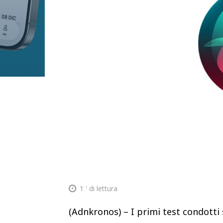
1
' di lettura
(Adnkronos) – I primi test condotti 