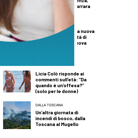
in un’azienda di Avenza,
lutto cittadino a Carrara
per i funerali
CRONACA
A Palazzo Mazzini la nuova
Casa della Comunità di
Pontremoli: è la nuova
sede della sanità
territoriale
DEMOGRAFICA
Licia Colò risponde ai
commenti sull’età: “Da
quando è un’offesa?”
(solo per le donne)
DALLA TOSCANA
Un’altra giornata di
incendi di bosco, dalla
Toscana al Mugello