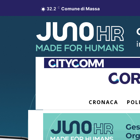
32.2
C
Comune di Massa
CRONACA
POL