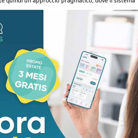
lette quindi un approccio pragmatico, dove il sistema
 compiti al supporto operativo e alla fornitura di
 Federighi ha sottolineato in modo netto che,
aurare un legame emotivo o una conversazione di
e il tentativo, chiarendo di non essere stata
e. Il colloquio, che ha visto anche la
ng Greg Joswiak, ha toccato parallelamente altri
, tra cui la gestione della privacy e i nuovi sistemi
inori.
)