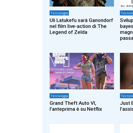
Tecnologia
Tecnolo
Uli Latukefu sarà Ganondorf
Svilu
nel film live-action di The
bayes
Legend of Zelda
magni
passa
Tecnologia
Tecnolo
Grand Theft Auto VI,
Just E
l’anteprima è su Netflix
l’ass