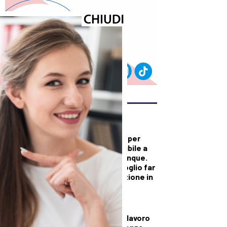
ULTIMI ARTICOLI
DALLA TOSCANA
Versiliana gremita per
Vannacci: “Disponibile a
dialogare con chiunque.
Non sono io che voglio far
cadere questa nazione in
mano alla sinistra”
CRONACA
Operaio morto sul lavoro