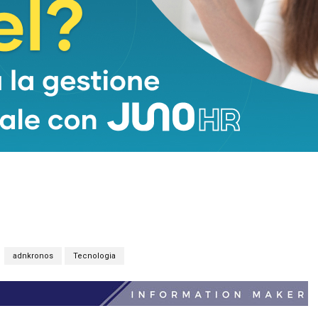
adnkronos
Tecnologia