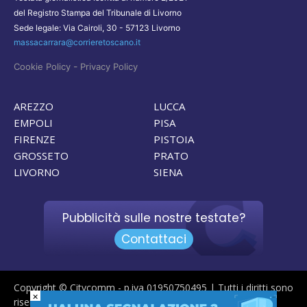
del Registro Stampa del Tribunale di Livorno
Sede legale: Via Cairoli, 30 - 57123 Livorno
massacarrara@corrieretoscano.it
-
Cookie Policy
Privacy Policy
AREZZO
LUCCA
EMPOLI
PISA
FIRENZE
PISTOIA
GROSSETO
PRATO
LIVORNO
SIENA
Pubblicità sulle nostre testate?
Contattaci
Copyright © Citycomm - p.iva 01950750495 | Tutti i diritti sono
×
riservati