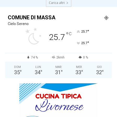
Carica altri
COMUNE DI MASSA
Cielo Sereno
°
25.7
°
C
25.7
°
25.7
74 %
2kmh
0 %
DOM
LUN
MAR
MER
GIO
35
°
34
°
31
°
33
°
32
°