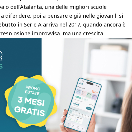
io dell’Atalanta, una delle migliori scuole
 a difendere, poi a pensare e già nelle giovanili si
debutto in Serie A arriva nel 2017, quando ancora è
’esplosione improvvisa, ma una crescita
 su di lui: è un acquisto importante, anche se il
ene mandato in prestito prima all’Atalanta e poi al
i preziosi. In gialloblu gioca e cresce prima di
 nerazzurra. Il debutto arriva contro la Sampdoria
 Antonio Conte diventa titolare e si afferma
ta della squadra.
cudetto 2020-21, quello della rinascita nerazzurra
ultimo del 2025-2026. In mezzo tre Coppe Italia
 tre Supercoppe italiane (2021, 2022 e 2023), oltre