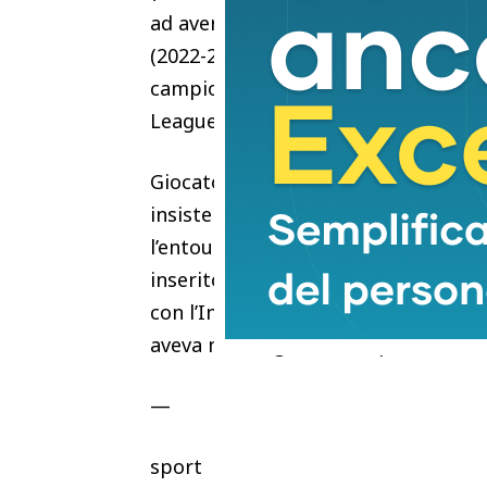
ad aver raggiunto una finale di Eu
(2022-2023 e 2024-2025). Con la nazi
campionato europeo (2021 vinto e 202
League (2020-2021 e 2022-2023).
Giocatore molto apprezzato anche al
insistenza per inserirlo nel pacchet
l’entourage del giocatore e anche di
inserito tra i primi nomi per il mer
con l’Inter che se lo tiene stretto 
aveva messo gli occhi sopra.
—
sport