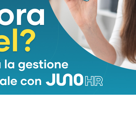
ropa League (2019-2020) e due di Champions League
onale italiana ha partecipato a due edizioni del
4) e a due edizioni della fase finale della Nations
l’estero con il Barcellona che lo ha cercato con
to arretrato. Ci sono stati contatti concreti con
scussioni sul contratto con il Barca che lo ha
cato estivo 2026, ma non se nè fatto nulla, per ora
ma anche Mourinho e il suo nuovo Real Madrid ci