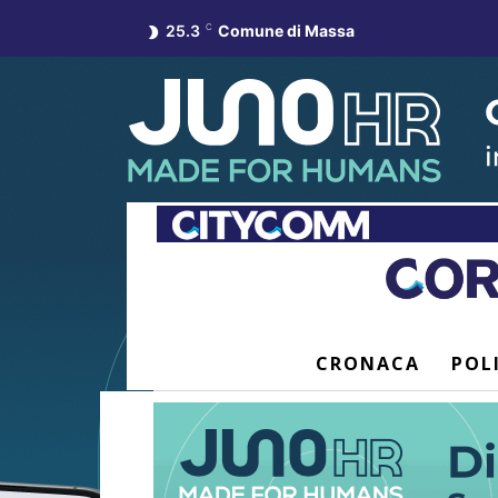
25.3
C
Comune di Massa
CRONACA
POL