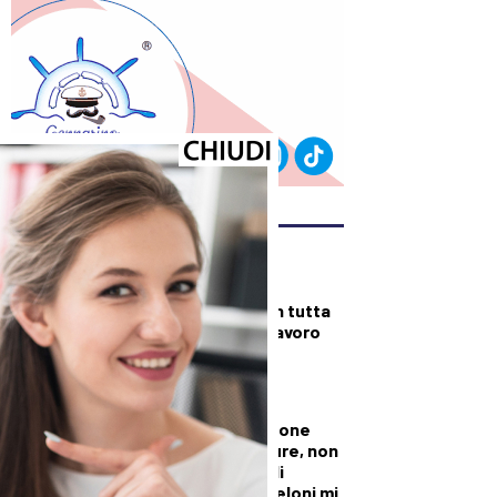
ULTIMI ARTICOLI
DALLA TOSCANA
Fiamme di bosco in tutta
la Regione, superlavoro
per l’Aib
DALLA TOSCANA
Conte in commissione
Covid: “Scavate pure, non
troverete niente di
illecito su di me. Meloni mi