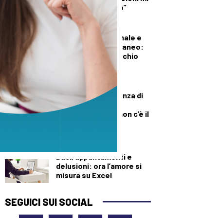
diede del criminale”
DEMOGRAFICA
Pillola, anello vaginale e
impianto sottocutaneo:
l’allerta Aifa sul rischio
meningioma
DEMOGRAFICA
Culle vuote e assenza di
medici: muore una
neonata perché “non c’è il
dottore”
DEMOGRAFICA
Baci, appuntamenti e
delusioni: ora l’amore si
misura su Excel
SEGUICI SUI SOCIAL