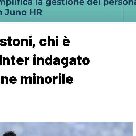
toni, chi è
’Inter indagato
one minorile