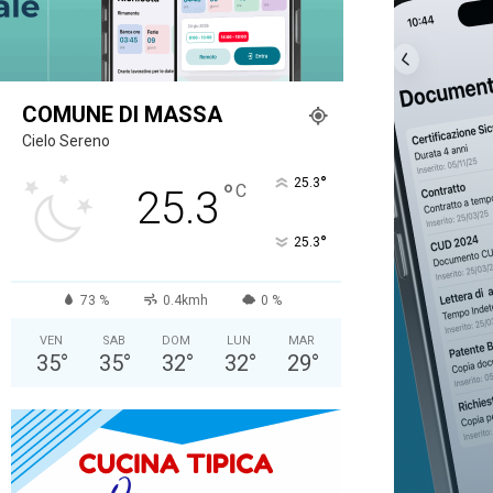
COMUNE DI MASSA
Cielo Sereno
°
25.3
°
C
25.3
°
25.3
73 %
0.4kmh
0 %
VEN
SAB
DOM
LUN
MAR
35
°
35
°
32
°
32
°
29
°