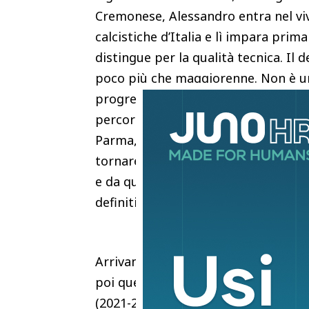
Cremonese, Alessandro entra nel viva
calcistiche d’Italia e lì impara prima
distingue per la qualità tecnica. Il 
poco più che maggiorenne. Non è un
progressiva. Nel 2017 l’Inter investe
percorso non è diretto, visto che vi
Parma, dove trova continuità e minut
tornare nel 2019 a Milano in maglia
e da quel momento non esce più. Con
definitivamente come il primo regis
Arrivano puntualmente i trofei: lo S
poi quello del 2023-2024 e infine l’
(2021-2022, 2022-2023 e 2025-2026) e