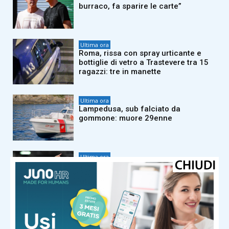
burraco, fa sparire le carte”
Ultima ora
Roma, rissa con spray urticante e
bottiglie di vetro a Trastevere tra 15
ragazzi: tre in manette
Ultima ora
Lampedusa, sub falciato da
gommone: muore 29enne
Ultima ora
Frosinone-Lazio, oggi amichevole:
orario, probabili formazioni e dove
vederla
Ultima ora
New York, barca si ribalta a Liberty