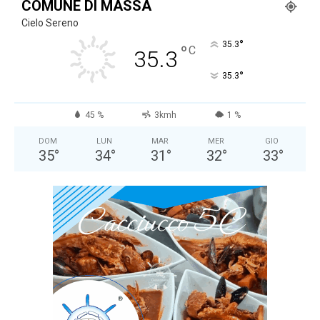
COMUNE DI MASSA
Cielo Sereno
°
35.3
°
C
35.3
°
35.3
45 %
3kmh
1 %
DOM
LUN
MAR
MER
GIO
35
°
34
°
31
°
32
°
33
°