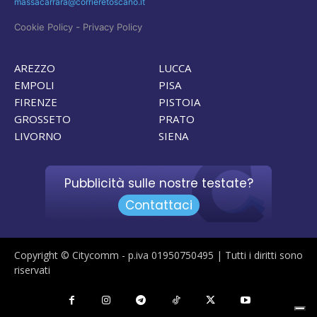
massacarrara@corrieretoscano.it
-
Cookie Policy
Privacy Policy
AREZZO
LUCCA
EMPOLI
PISA
FIRENZE
PISTOIA
GROSSETO
PRATO
LIVORNO
SIENA
Pubblicità sulle nostre testate?
Contattaci
Copyright © Citycomm - p.iva 01950750495 | Tutti i diritti sono
riservati