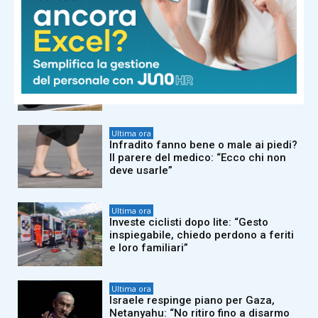
Island: morti una donna e un neonato
Ultima ora
MotoGp, Fernandez domina Gp
Silverstone: ordine di arrivo e come
cambia classifica piloti
Ultima ora
Infradito fanno bene o male ai piedi?
Il parere del medico: “Ecco chi non
deve usarle”
Ultima ora
Investe ciclisti dopo lite: “Gesto
inspiegabile, chiedo perdono a feriti
e loro familiari”
Ultima ora
Israele respinge piano per Gaza,
Netanyahu: “No ritiro fino a disarmo