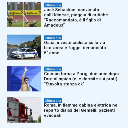
Ultima ora
José Sebastiani convocato
dall’Udinese, pioggia di critiche:
“Raccomandato, è il figlio di
Amadeus”
Ultima ora
Ostia, investe ciclista sulla via
Litoranea e fugge: denunciato
51enne
Ultima ora
Ceccon torna a Parigi due anni dopo
l’oro olimpico (e le dormite sui prati):
“Stavolta stanza ok”
Ultima ora
Roma, in fiamme cabina elettrica nel
reparto dialisi del Gemelli: pazienti
evacuati