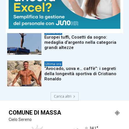
Ultima ora
Milano, agenti polizia locale:
commissaria ai domiciliari, restano in
carcere gli altri 4
Ultima ora
Europei tuffi, Cosetti da sogno:
medaglia d’argento nella categoria
grandi altezze
Ultima ora
“Avocado, uova e… caffè”: i segreti
della longevità sportiva di Cristiano
Ronaldo
Carica altri
COMUNE DI MASSA
Cielo Sereno
°
34.1