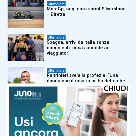
Ultima ora
MotoGp, oggi gara sprint Silverstone
– Diretta
Ultima ora
Spagna, arrivi da Italia senza
documenti: cosa succede ai
viaggiatori
Ultima ora
Paltrinieri svela la profezia: “Una
donna con il rosario mi ha detto che
avrei vinto due medaglie agli Europei”
Ultima ora
Juve-Inter, tifosi bianconeri contro Di
Gregorio: “È un disastro, serve un
nuovo portiere”