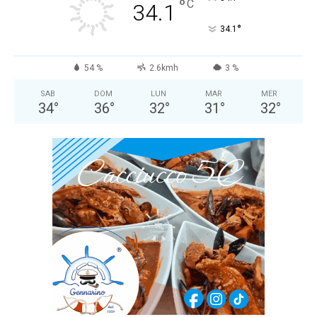
°
C
34.1
°
34.1
54 %
2.6kmh
3 %
SAB
DOM
LUN
MAR
MER
34
°
36
°
32
°
31
°
32
°