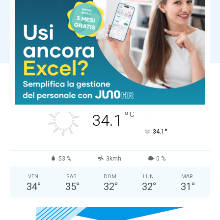
Ultima ora
Marcinelle, Inca e Cgil insieme in 2
giorni di iniziative per 70esimo
anniversario
Carica altri
COMUNE DI MASSA
Cielo Sereno
°
34.1
°
C
34.1
°
34.1
53 %
3kmh
0 %
VEN
SAB
DOM
LUN
MAR
34
°
35
°
32
°
32
°
31
°