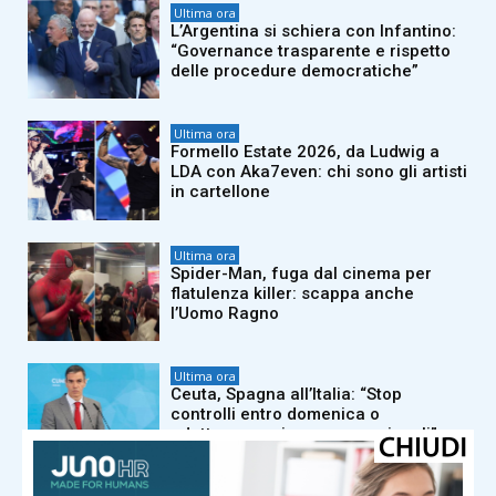
Ultima ora
L’Argentina si schiera con Infantino:
“Governance trasparente e rispetto
delle procedure democratiche”
Ultima ora
Formello Estate 2026, da Ludwig a
LDA con Aka7even: chi sono gli artisti
in cartellone
Ultima ora
Spider-Man, fuga dal cinema per
flatulenza killer: scappa anche
l’Uomo Ragno
Ultima ora
Ceuta, Spagna all’Italia: “Stop
controlli entro domenica o
adotteremo misure proporzionali”