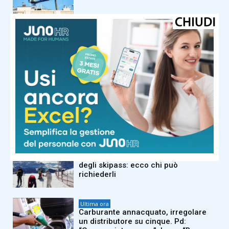
Ultima ora
Florida, cresce l’allarme per il
batterio mangiacarne: c’è una
seconda vittima
Ultima ora
Guccini, domani i funerali: la sua
Pavana lo saluta nel silenzio. Il
sindaco: “Massimo rispetto per le
sue volontà”
Ultima ora
Dolomiti Superski, via ai rimborsi
degli skipass: ecco chi può
richiederli
Ultima ora
Carburante annacquato, irregolare
un distributore su cinque. Pd: