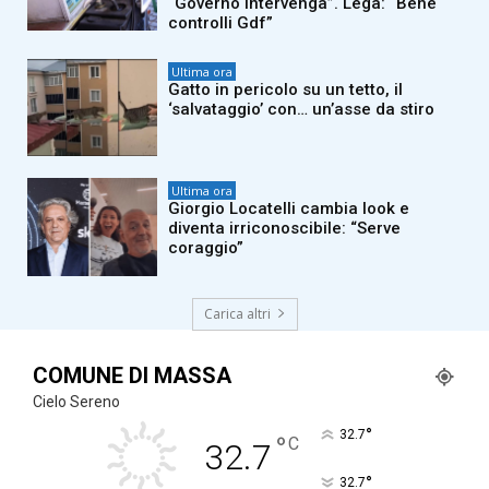
“Governo intervenga”. Lega: “Bene
controlli Gdf”
Ultima ora
Gatto in pericolo su un tetto, il
‘salvataggio’ con… un’asse da stiro
Ultima ora
Giorgio Locatelli cambia look e
diventa irriconoscibile: “Serve
coraggio”
Carica altri
COMUNE DI MASSA
Cielo Sereno
°
32.7
°
C
32.7
°
32.7