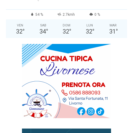
54 %
2.7kmh
0 %
VEN
SAB
DOM
LUN
MAR
32
°
34
°
32
°
32
°
31
°