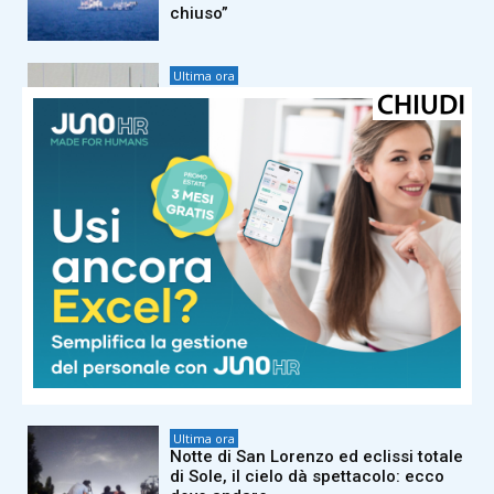
chiuso”
Ultima ora
Terremoto a ovest di Pisa: scossa di
magnitudo 2.4
Ultima ora
Maldini e l’addio alla Figc: la ‘verità’
su Guardiola, Pirlo e Malagò
Ultima ora
Meteo, domenica temporali su Alpi e
Appennini. A Ferragosto caldo fino a
39°C
Ultima ora
Notte di San Lorenzo ed eclissi totale
di Sole, il cielo dà spettacolo: ecco