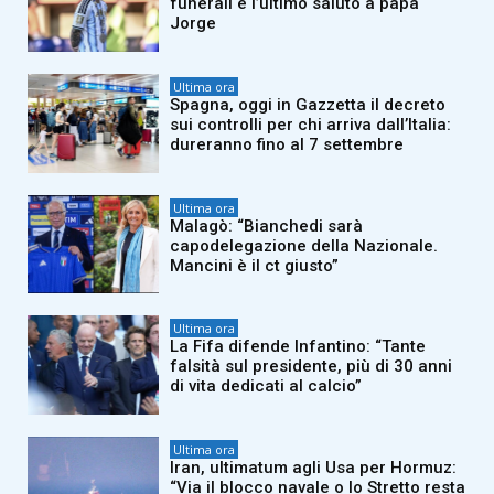
funerali e l’ultimo saluto a papà
Jorge
Ultima ora
Spagna, oggi in Gazzetta il decreto
sui controlli per chi arriva dall’Italia:
dureranno fino al 7 settembre
Ultima ora
Malagò: “Bianchedi sarà
capodelegazione della Nazionale.
Mancini è il ct giusto”
Ultima ora
La Fifa difende Infantino: “Tante
falsità sul presidente, più di 30 anni
di vita dedicati al calcio”
Ultima ora
Iran, ultimatum agli Usa per Hormuz:
“Via il blocco navale o lo Stretto resta