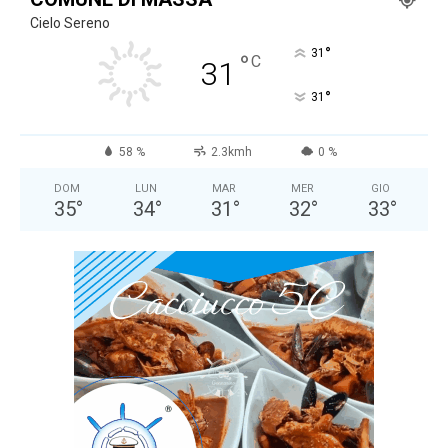
Cielo Sereno
°
31
°
C
31
°
31
58 %
2.3kmh
0 %
DOM
LUN
MAR
MER
GIO
35
°
34
°
31
°
32
°
33
°