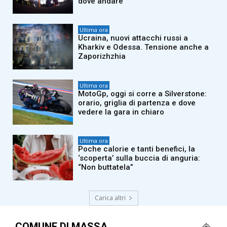
dove andare
Ultima ora
Ucraina, nuovi attacchi russi a
Kharkiv e Odessa. Tensione anche a
Zaporizhzhia
Ultima ora
MotoGp, oggi si corre a Silverstone:
orario, griglia di partenza e dove
vedere la gara in chiaro
Ultima ora
Poche calorie e tanti benefici, la
‘scoperta’ sulla buccia di anguria:
“Non buttatela”
Carica altri
COMUNE DI MASSA