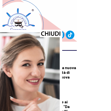
ULTIMI ARTICOLI
CRONACA
A Palazzo Mazzini la nuova
Casa della Comunità di
Pontremoli: è la nuova
sede della sanità
territoriale
DEMOGRAFICA
Licia Colò risponde ai
commenti sull’età: “Da