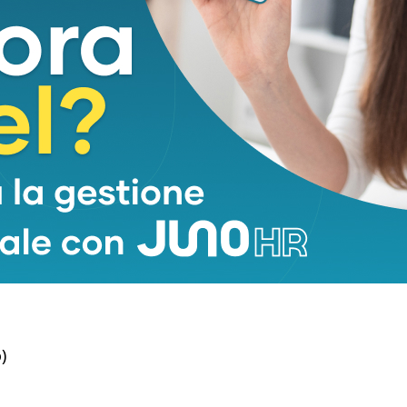
chi ha iniziato il percorso per salvarle la vita poi
i ricomincia a vivere, siamo un po’ agitati perché
 sarà da appoggiare e seguire Elsa, non avremo più
ci, torneremo qui in ospedale ogni settimana per i
 vita con tanti sogni che non pensavamo neanche di
)