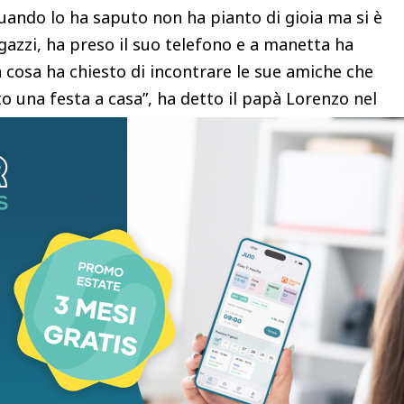
uando lo ha saputo non ha pianto di gioia ma si è
gazzi, ha preso il suo telefono e a manetta ha
ma cosa ha chiesto di incontrare le sue amiche che
o una festa a casa”, ha detto il papà Lorenzo nel
essa dall’ospedale.
ienda Oirm-Sant’Anna, Adriano Leli, e dalla
herita, Silvana Barbaro, ha voluto incontrare la
sonale medico e infermietistico che in questi mesi
ndati da uno staff eccellente di chirurghi, psicologi
el suo percorso di sopportazione, di infermiere
e delle amiche per mia figlia e nutrizionisti che
avrà bisogno di fare molta attenzione sulla sua
l funzionamento di tutto l’apparato digestivo”, ha
to sapere che “appena sarà possibile la