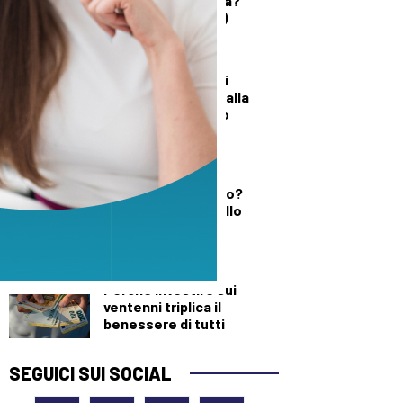
quando è un’offesa?”
(solo per le donne)
DALLA TOSCANA
Un’altra giornata di
incendi di bosco, dalla
Toscana al Mugello
DEMOGRAFICA
Testosterone e
spermatozoi in calo?
Cosa c’è di vero nello
“Spermageddon”
DEMOGRAFICA
Perché investire sui
ventenni triplica il
benessere di tutti
SEGUICI SUI SOCIAL