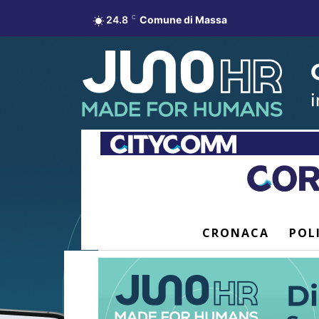
24.8
C
Comune di Massa
CRONACA
POL