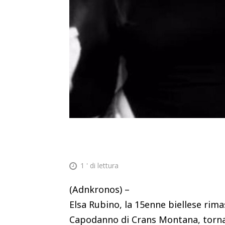
1
' di lettura
(Adnkronos) –
Elsa Rubino, la 15enne biellese rim
Capodanno di Crans Montana, torna a