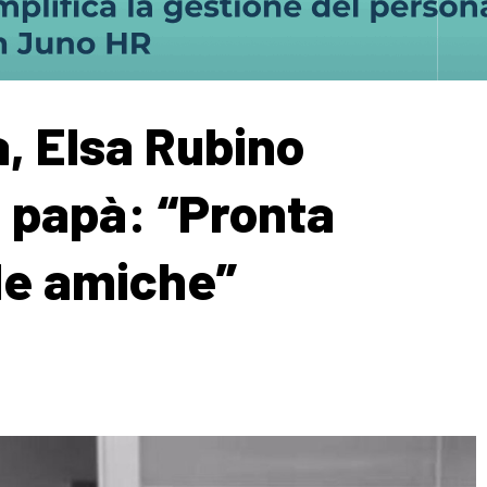
, Elsa Rubino
l papà: “Pronta
le amiche”