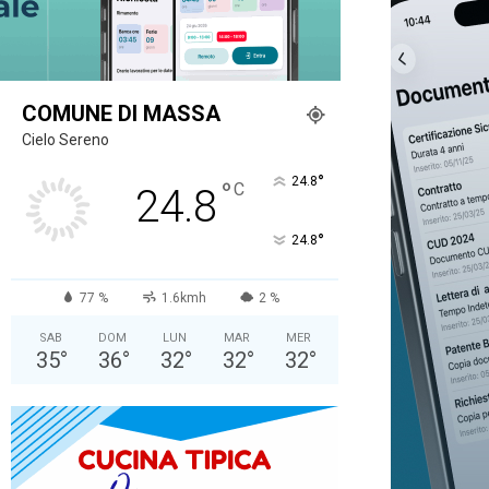
COMUNE DI MASSA
Cielo Sereno
°
24.8
°
C
24.8
°
24.8
77 %
1.6kmh
2 %
SAB
DOM
LUN
MAR
MER
35
°
36
°
32
°
32
°
32
°