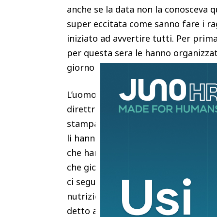
anche se la data non la conosceva q
super eccitata come sanno fare i ra
iniziato ad avvertire tutti. Per pri
per questa sera le hanno organizzat
giorno in cui la ragazza è stata dim
L’uomo, accompagnato dal dg dell’Az
direttrice sanitaria del Regina Marg
stampa per ringraziare tutto il per
li hanno assistiti. “Siamo stati circo
che hanno aiutato tantissimo Elsa n
che giorno dopo giorno sono diventat
ci seguiranno ancora visto che Elsa 
nutrizione per recuperare appieno i
detto ancora il papà che poi ha fat