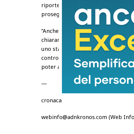
riporteremo a Zurigo per ringraziare 
proseguito al Cto di Torino”.
“Anche per noi – ha poi aggiunto – s
chiaramente sarà una vita nuova, ci
uno staff al nostro fianco ad aiutar
controlli. Sara’, quindi, una nuova
poter avere”
—
cronaca
webinfo@adnkronos.com (Web Info