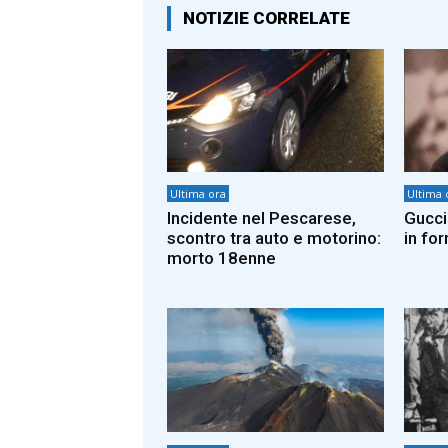
NOTIZIE CORRELATE
Ultima ora
Ultima 
Incidente nel Pescarese,
Guccin
scontro tra auto e motorino:
in fo
morto 18enne