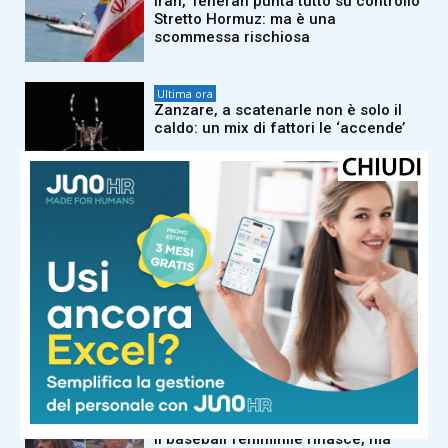
Iran, Teheran punta tutto su controllo
Stretto Hormuz: ma è una
scommessa rischiosa
Ultima ora
Zanzare, a scatenarle non è solo il
caldo: un mix di fattori le ‘accende’
Ultima ora
Caldo estremo, ancora afa record
dopo il picco di oggi: cosa succede
nel weekend
Ultima ora
Vannacci, il ‘debutto’ alla Camera:
“Riportare il centrodestra sulla rotta
giusta”
Ultima ora
Il baseball femminile rinasce, ma