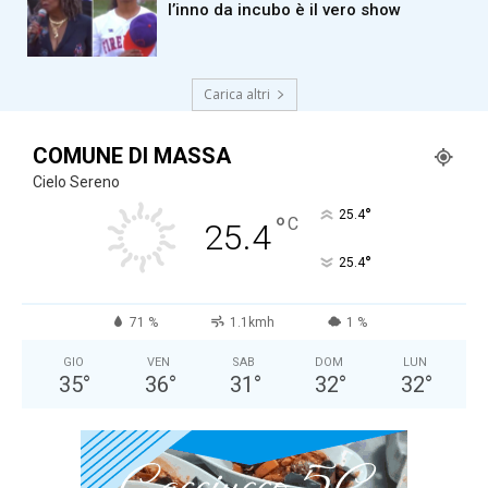
l’inno da incubo è il vero show
Carica altri
COMUNE DI MASSA
Cielo Sereno
°
25.4
°
C
25.4
°
25.4
71 %
1.1kmh
1 %
GIO
VEN
SAB
DOM
LUN
35
°
36
°
31
°
32
°
32
°