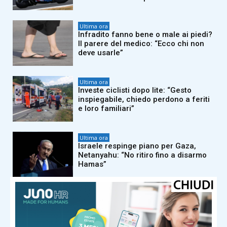
Ultima ora
Infradito fanno bene o male ai piedi?
Il parere del medico: “Ecco chi non
deve usarle”
Ultima ora
Investe ciclisti dopo lite: “Gesto
inspiegabile, chiedo perdono a feriti
e loro familiari”
Ultima ora
Israele respinge piano per Gaza,
Netanyahu: “No ritiro fino a disarmo
Hamas”
Ultima ora
MotoGp, oggi il Gran Premio di
Silverstone – Diretta