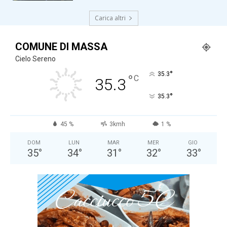
Carica altri
COMUNE DI MASSA
Cielo Sereno
°
35.3
°
C
35.3
°
35.3
45 %
3kmh
1 %
DOM
LUN
MAR
MER
GIO
35
°
34
°
31
°
32
°
33
°