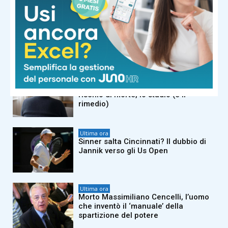
Ultima ora
“Ho buttato due anelli tra i rifiuti”, li
ritrova nella discarica: ‘miracolo’ a
New York
Ultima ora
Mezz’ora sul divano aumenta il
rischio di morte, lo studio (e il
rimedio)
Ultima ora
Sinner salta Cincinnati? Il dubbio di
Jannik verso gli Us Open
Ultima ora
Morto Massimiliano Cencelli, l’uomo
che inventò il ‘manuale’ della
spartizione del potere