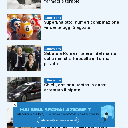
farmaci e terapie”
Ultima ora
SuperEnalotto, numeri combinazione
vincente oggi 6 agosto
Ultima ora
Sabato a Roma i funerali del marito
della ministra Roccella in forma
privata
Ultima ora
Chieti, anziana uccisa in casa:
arrestato il nipote
×
Ultima ora
Guccini, Meloni: “Livoroso con me,
ma continuo a cantare le sue
canzoni. Lo ringrazio per averci