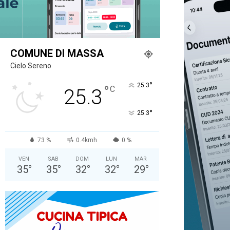
COMUNE DI MASSA
Cielo Sereno
°
25.3
°
C
25.3
°
25.3
73 %
0.4kmh
0 %
VEN
SAB
DOM
LUN
MAR
35
°
35
°
32
°
32
°
29
°