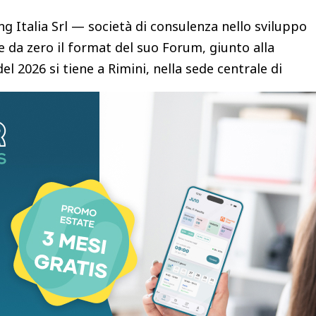
g Italia Srl — società di consulenza nello sviluppo
e da zero il format del suo Forum, giunto alla
 2026 si tiene a Rimini, nella sede centrale di
artecipanti. Via il formato narrativo della prima
op tecnico-intensivo. «Se l’anno scorso l’obiettivo
rie delle persone, quest’anno il Forum unisce
ico Tosco, CEO di Reting Italia Srl. L’ambizione
ard del modello franchising italiano, partendo non
eti le ha create e gestite.
 questa svolta. Nella percezione degli italiani il
1% degli intervistati lo associa all’apertura di
 Il 37% pensa alle royalties. Solo il 29% — meno di
 operativo della casa madre. Vantaggi e svantaggi