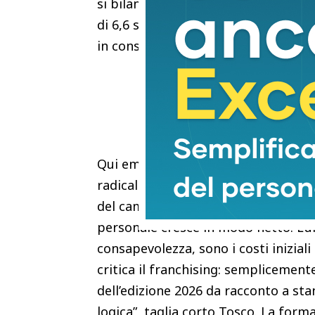
si bilanciano quasi perfettamente n
di 6,6 su dieci. Sufficienza risicata
in considerazione il franchising per
Qui emerge il dato più interessante
radicalmente atteggiamento: i vinco
del campione generale — vengono ri
personale cresce in modo netto. L’uni
consapevolezza, sono i costi iniziali
critica il franchising: semplicement
dell’edizione 2026 da racconto a sta
logica”, taglia corto Tosco. La for