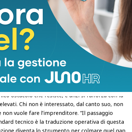
ell’immaginario collettivo, con un giudizio medio
, niente entusiasmo. Il 56% dei cittadini prenderebbe
 il proprio futuro, sì, ma con molta cautela.
. Chi dichiara di conoscere bene il modello cambia
li contrattuali — percepiti come rigidità dal 50%
letti come supporto e guida. L’interesse
co ostacolo che resiste, e anzi si rafforza con la
 elevati. Chi non è interessato, dal canto suo, non
e non vuole fare l’imprenditore. “Il passaggio
ndard tecnico è la traduzione operativa di questa
mazione diventa lo strumento per colmare quel gap