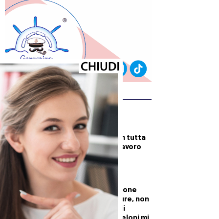
ULTIMI ARTICOLI
DALLA TOSCANA
Fiamme di bosco in tutta
la Regione, superlavoro
per l’Aib
DALLA TOSCANA
Conte in commissione
Covid: “Scavate pure, non
troverete niente di
illecito su di me. Meloni mi