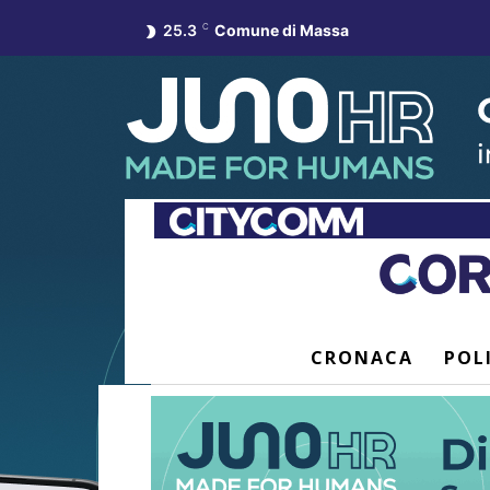
25.3
C
Comune di Massa
CRONACA
POL