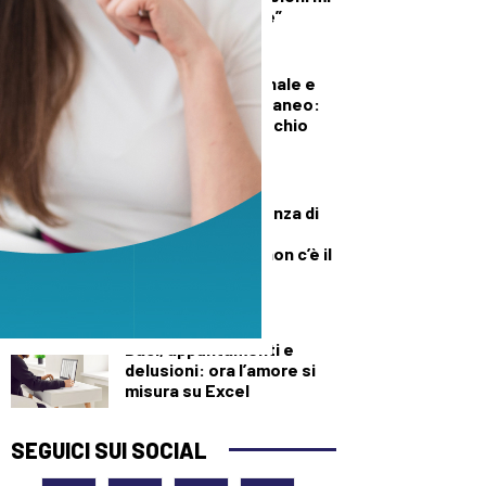
diede del criminale”
DEMOGRAFICA
Pillola, anello vaginale e
impianto sottocutaneo:
l’allerta Aifa sul rischio
meningioma
DEMOGRAFICA
Culle vuote e assenza di
medici: muore una
neonata perché “non c’è il
dottore”
DEMOGRAFICA
Baci, appuntamenti e
delusioni: ora l’amore si
misura su Excel
SEGUICI SUI SOCIAL