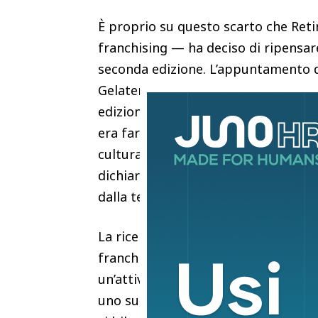
È proprio su questo scarto che Retin
franchising — ha deciso di ripensar
seconda edizione. L’appuntamento del
Gelateria La Romana, con circa 110 p
edizione, dentro un taglio da worksh
era fare cultura raccontando le sto
cultura e formazione», rivendica Enr
dichiarata: costruire un gold stand
dalla teoria ma dalla voce di chi le r
La ricerca spiega bene perché serviva
franchising è soprattutto brand: il 5
un’attività con un marchio già noto.
uno su tre — lo collega al supporto