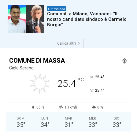
Ultima ora
Comunali a Milano, Vannacci: “Il
nostro candidato sindaco è Carmelo
Burgio”
Carica altri
COMUNE DI MASSA
Cielo Sereno
°
25.4
°
C
25.4
°
25.4
66 %
1.1kmh
0 %
DOM
LUN
MAR
MER
GIO
35
°
34
°
31
°
33
°
33
°