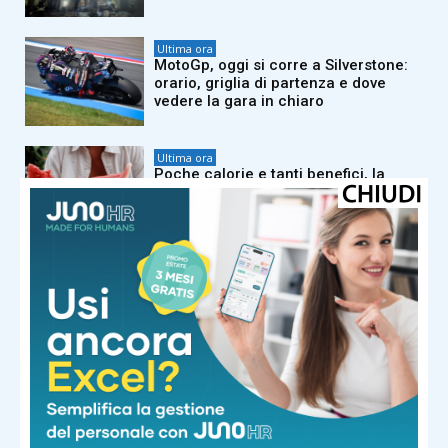
Ultima ora
MotoGp, oggi si corre a Silverstone:
orario, griglia di partenza e dove
vedere la gara in chiaro
Ultima ora
Poche calorie e tanti benefici, la
‘scoperta’ sulla buccia di anguria:
“Non buttatela”
Ultima ora
Caldo africano, l’afa non arretra:
oggi e domani 19 città bollino rosso
Ultima ora
Melanoma, alcune cellule tumorali
riescono a ‘nascondersi’ al sistema
immunitario