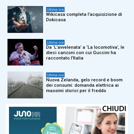
Ultima ora
Wikicasa completa l’acquisizione di
Dokicasa
Ultima ora
Da ‘L’avvelenata’ a ‘La locomotiva’, le
dieci canzoni con cui Guccini ha
raccontato l’Italia
Ultima ora
Nuova Zelanda, gelo record e boom
dei consumi: domanda elettrica ai
massimi storici per il freddo
Ultima ora
Antognoni e il ‘no’ alla Fiorentina: “Il
ritiro della maglia? Pensano che sia
bischero? Mi hanno fatto
imbestialire”