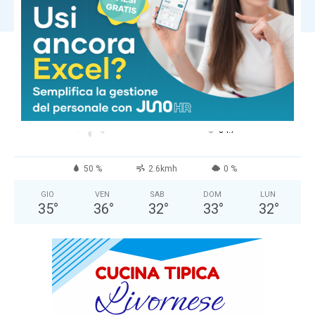
Carica altri
COMUNE DI MASSA
Cielo Sereno
°
34.7
°
C
34.7
°
34.7
50 %
2.6kmh
0 %
GIO
VEN
SAB
DOM
LUN
35
°
36
°
32
°
33
°
32
°