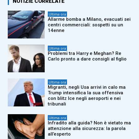
NOTIZIE CORRELATE
Ultima ora
Allarme bomba a Milano, evacuati sei
centri commerciali: sospetti su un
14enne
Ultima ora
Problemi tra Harry e Meghan? Re
Carlo pronto a dare consigli al figlio
Ultima ora
Migranti, negli Usa arrivi in calo ma
Trump intensifica la sua offensiva
con blitz Ice negli aeroporti e nei
tribunali
Ultima ora
Infradito alla guida? Non è vietato ma
attenzione alla sicurezza: la parola
all’esperto