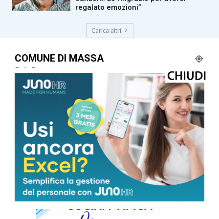
regalato emozioni”
Carica altri
COMUNE DI MASSA
Cielo Sereno
°
27
°
C
27
°
27
79 %
1.8kmh
0 %
VEN
SAB
DOM
LUN
MAR
35
°
35
°
32
°
32
°
27
°