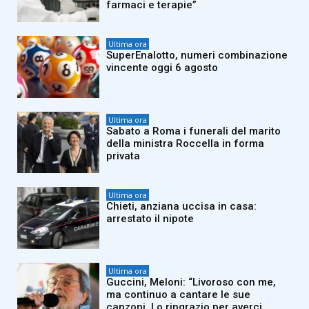
farmaci e terapie”
Ultima ora
SuperEnalotto, numeri combinazione
vincente oggi 6 agosto
Ultima ora
Sabato a Roma i funerali del marito
della ministra Roccella in forma
privata
Ultima ora
Chieti, anziana uccisa in casa:
arrestato il nipote
Ultima ora
Guccini, Meloni: “Livoroso con me,
ma continuo a cantare le sue
canzoni. Lo ringrazio per averci